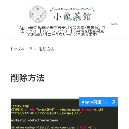
メ
イ
ン
MENU
Apple最新動向や未発表デバイスの噂・裏情報、中
コ
国でのカート（レーシングカート）事情を独自視点
でお届け!ユニークなサービスもあります!
ン
テ
トップページ
削除方法
ン
ツ
へ
削除方法
移
動
Apple関連ニュース