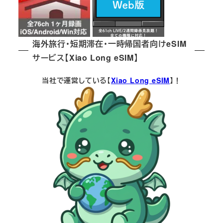
海外旅行・短期滞在・一時帰国者向けeSIM
サービス【Xiao Long eSIM】
当社で運営している【
Xiao Long eSIM
】！