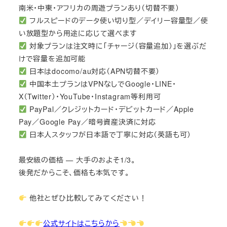
南米・中東・アフリカの周遊プランあり（切替不要）
フルスピードのデータ使い切り型／デイリー容量型／使
い放題型から用途に応じて選べます
対象プランは注文時に「チャージ（容量追加）」を選ぶだ
けで容量を追加可能
日本はdocomo/au対応（APN切替不要）
中国本土プランはVPNなしでGoogle・LINE・
X（Twitter）・YouTube・Instagram等利用可
PayPal／クレジットカード・デビットカード／Apple
Pay／Google Pay／暗号資産決済に対応
日本人スタッフが日本語で丁寧に対応（英語も可）
最安級の価格 — 大手のおよそ1/3。
後発だからこそ、価格も本気です。
他社とぜひ比較してみてください！
公式サイトはこちらから