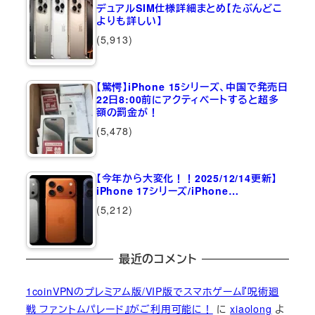
デュアルSIM仕様詳細まとめ【たぶんどこ
よりも詳しい】
(5,913)
【驚愕】iPhone 15シリーズ、中国で発売日
22日8:00前にアクティベートすると超多
額の罰金が！
(5,478)
【今年から大変化！！2025/12/14更新】
iPhone 17シリーズ/iPhone…
(5,212)
最近のコメント
1coinVPNのプレミアム版/VIP版でスマホゲーム『呪術廻
戦 ファントムパレード』がご利用可能に！
に
xiaolong
よ