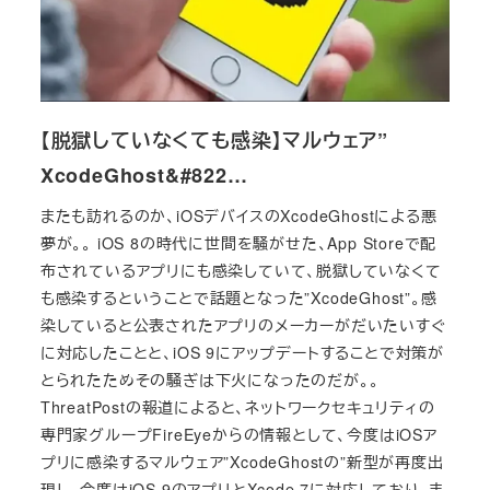
【脱獄していなくても感染】マルウェア”
XcodeGhost&#822…
またも訪れるのか、iOSデバイスのXcodeGhostによる悪
夢が。。 iOS 8の時代に世間を騒がせた、App Storeで配
布されているアプリにも感染していて、脱獄していなくて
も感染するということで話題となった”XcodeGhost”。感
染していると公表されたアプリのメーカーがだいたいすぐ
に対応したことと、iOS 9にアップデートすることで対策が
とられたためその騒ぎは下火になったのだが。。
ThreatPostの報道によると、ネットワークセキュリティの
専門家グループFireEyeからの情報として、今度はiOSア
プリに感染するマルウェア”XcodeGhostの”新型が再度出
現し、今度はiOS 9のアプリとXcode 7に対応しており、ま