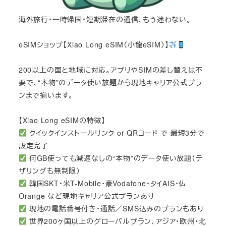
海外旅行・一時帰国・短期滞在の通信、もう迷わない。
eSIMショップ【Xiao Long eSIM（小龍eSIM）】
200以上の国と地域に対応。アプリやSIMの差し替えは不
要で、“本物”のデータ使い放題から現地キャリア公式プラ
ンまで揃います。
【Xiao Long eSIMの特徴】
クイックインストールリンク or QRコード で 最短3分で
設定完了
何GB使っても減速なしの“本物”のデータ使い放題（テ
ザリングも無制限）
韓国SKT・米T-Mobile・豪Vodafone・タイAIS・仏
Orange など現地キャリア公式プランあり
現地の電話番号付き・通話／SMS込みのプランもあり
世界200ヶ国以上のグローバルプラン、アジア・欧州・北