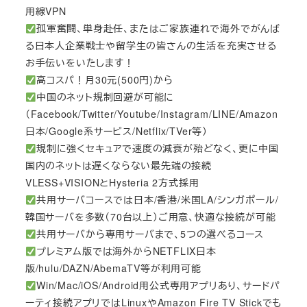
用線VPN
孤軍奮闘、単身赴任、またはご家族連れで海外でがんば
る日本人企業戦士や留学生の皆さんの生活を充実させる
お手伝いをいたします！
高コスパ！月30元(500円)から
中国のネット規制回避が可能に
（Facebook/Twitter/Youtube/Instagram/LINE/Amazon
日本/Google系サービス/Netflix/TVer等）
規制に強くセキュアで速度の減衰が殆どなく、更に中国
国内のネットは遅くならない最先端の接続
VLESS+VISIONとHysteria 2方式採用
共用サーバコースでは日本/香港/米国LA/シンガポール/
韓国サーバを多数（70台以上）ご用意、快適な接続が可能
共用サーバから専用サーバまで、5つの選べるコース
プレミアム版では海外からNETFLIX日本
版/hulu/DAZN/AbemaTV等が利用可能
Win/Mac/iOS/Android用公式専用アプリあり、サードパ
ーティ接続アプリではLinuxやAmazon Fire TV Stickでも