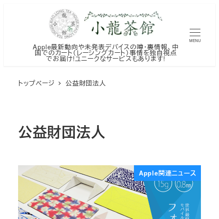
メ
イ
ン
MENU
Apple最新動向や未発表デバイスの噂・裏情報、中
コ
国でのカート（レーシングカート）事情を独自視点
でお届け!ユニークなサービスもあります!
ン
テ
トップページ
公益財団法人
ン
ツ
へ
公益財団法人
移
動
Apple関連ニュース