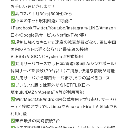
お手伝いをいたします！
高コスパ！月30元(500円)から
中国のネット規制回避が可能に
（Facebook/Twitter/Youtube/Instagram/LINE/Amazon
日本/Google系サービス/Netflix/TVer等）
規制に強くセキュアで速度の減衰が殆どなく、更に中国
国内のネットは遅くならない最先端の接続
VLESS+VISIONとHysteria 2方式採用
共用サーバコースでは日本/香港/米国LA/シンガポール/
韓国サーバを多数（70台以上）ご用意、快適な接続が可能
共用サーバから専用サーバまで、5つの選べるコース
プレミアム版では海外からNETFLIX日本
版/hulu/DAZN/AbemaTV等が利用可能
Win/Mac/iOS/Android用公式専用アプリあり、サードパ
ーティ接続アプリではLinuxやAmazon Fire TV Stickでも
利用可能
業界最多の同時接続7台
中国国内決済（WeChat/Alipay）、クレジットカードや暗