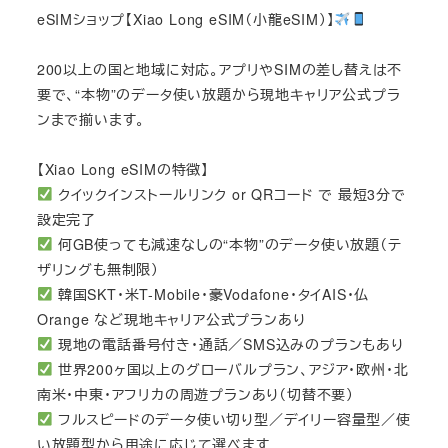
eSIMショップ【Xiao Long eSIM（小龍eSIM）】
200以上の国と地域に対応。アプリやSIMの差し替えは不
要で、“本物”のデータ使い放題から現地キャリア公式プラ
ンまで揃います。
【Xiao Long eSIMの特徴】
クイックインストールリンク or QRコード で 最短3分で
設定完了
何GB使っても減速なしの“本物”のデータ使い放題（テ
ザリングも無制限）
韓国SKT・米T-Mobile・豪Vodafone・タイAIS・仏
Orange など現地キャリア公式プランあり
現地の電話番号付き・通話／SMS込みのプランもあり
世界200ヶ国以上のグローバルプラン、アジア・欧州・北
南米・中東・アフリカの周遊プランあり（切替不要）
フルスピードのデータ使い切り型／デイリー容量型／使
い放題型から用途に応じて選べます