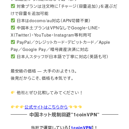
対象プランは注文時に「チャージ（容量追加）」を選ぶだ
けで容量を追加可能
日本はdocomo/au対応（APN切替不要）
中国本土プランはVPNなしでGoogle・LINE・
X（Twitter）・YouTube・Instagram等利用可
PayPal／クレジットカード・デビットカード／Apple
Pay／Google Pay／暗号資産決済に対応
日本人スタッフが日本語で丁寧に対応（英語も可）
最安級の価格 — 大手のおよそ1/3。
後発だからこそ、価格も本気です。
他社とぜひ比較してみてください！
公式サイトはこちらから
中国ネット規制回避”1coinVPN”
当社で運営している【
1coinVPN
】！