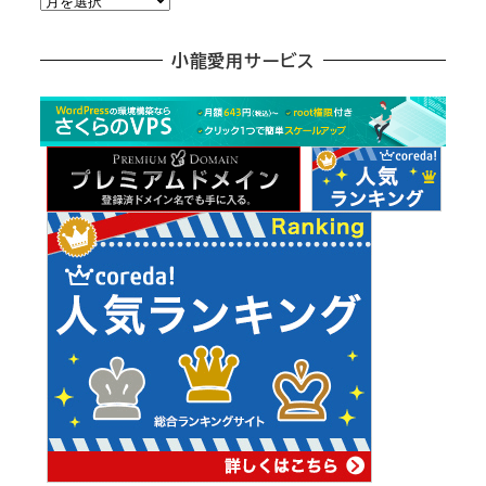
別
ア
小龍愛用サービス
ー
カ
イ
ブ