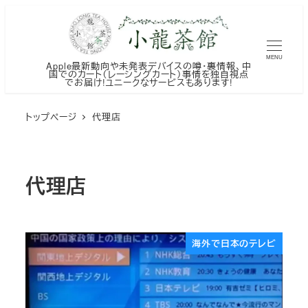
メ
イ
ン
MENU
Apple最新動向や未発表デバイスの噂・裏情報、中
コ
国でのカート（レーシングカート）事情を独自視点
でお届け!ユニークなサービスもあります!
ン
テ
トップページ
代理店
ン
ツ
へ
代理店
移
動
海外で日本のテレビ