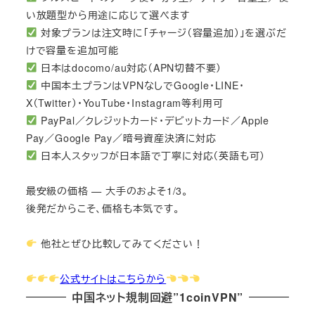
い放題型から用途に応じて選べます
対象プランは注文時に「チャージ（容量追加）」を選ぶだ
けで容量を追加可能
日本はdocomo/au対応（APN切替不要）
中国本土プランはVPNなしでGoogle・LINE・
X（Twitter）・YouTube・Instagram等利用可
PayPal／クレジットカード・デビットカード／Apple
Pay／Google Pay／暗号資産決済に対応
日本人スタッフが日本語で丁寧に対応（英語も可）
最安級の価格 — 大手のおよそ1/3。
後発だからこそ、価格も本気です。
他社とぜひ比較してみてください！
公式サイトはこちらから
中国ネット規制回避”1coinVPN”