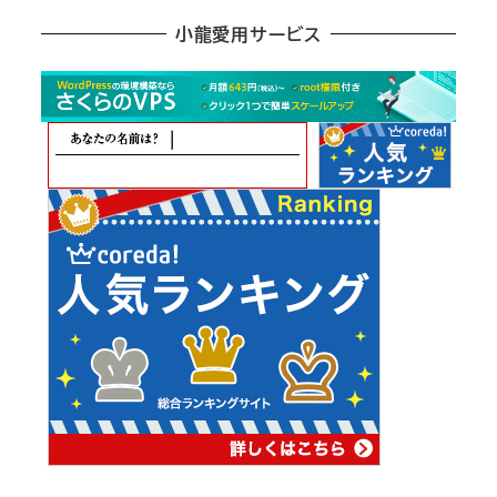
ア
小龍愛用サービス
ー
カ
イ
ブ