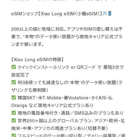
eSIMショップ【Xiao Long eSIM（小龍eSIM）】
200以上の国と地域に対応。アプリやSIMの差し替えは不
要で、“本物”のデータ使い放題から現地キャリア公式プラ
ンまで揃います。
【Xiao Long eSIMの特徴】
クイックインストールリンク or QRコード で 最短3分で
設定完了
何GB使っても減速なしの“本物”のデータ使い放題（テ
ザリングも無制限）
韓国SKT・米T-Mobile・豪Vodafone・タイAIS・仏
Orange など現地キャリア公式プランあり
現地の電話番号付き・通話／SMS込みのプランもあり
世界200ヶ国以上のグローバルプラン、アジア・欧州・北
南米・中東・アフリカの周遊プランあり（切替不要）
フルスピードのデータ使い切り型／デイリー容量型／使