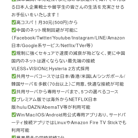
る日本人企業戦士や留学生の皆さんの生活を充実させる
お手伝いをいたします！
高コスパ！月30元(500円)から
中国のネット規制回避が可能に
（Facebook/Twitter/Youtube/Instagram/LINE/Amazon
日本/Google系サービス/Netflix/TVer等）
規制に強くセキュアで速度の減衰が殆どなく、更に中国
国内のネットは遅くならない最先端の接続
VLESS+VISIONとHysteria 2方式採用
共用サーバコースでは日本/香港/米国LA/シンガポール/
韓国サーバを多数（70台以上）ご用意、快適な接続が可能
共用サーバから専用サーバまで、5つの選べるコース
プレミアム版では海外からNETFLIX日本
版/hulu/DAZN/AbemaTV等が利用可能
Win/Mac/iOS/Android用公式専用アプリあり、サードパ
ーティ接続アプリではLinuxやAmazon Fire TV Stickでも
利用可能
業界最多の同時接続7台