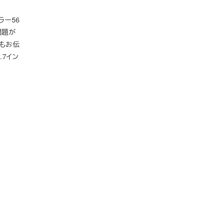
ラー56
問題が
でもお伝
7イン