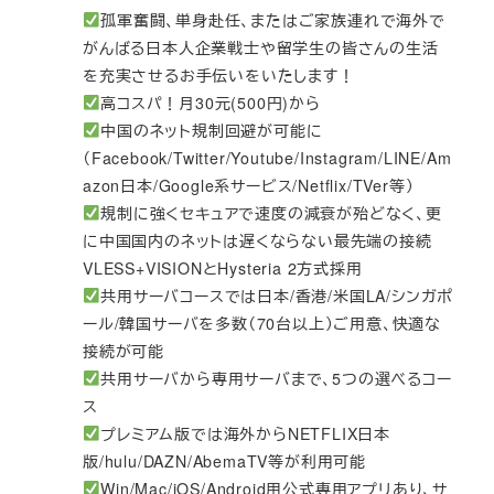
孤軍奮闘、単身赴任、またはご家族連れで海外で
がんばる日本人企業戦士や留学生の皆さんの生活
を充実させるお手伝いをいたします！
高コスパ！月30元(500円)から
中国のネット規制回避が可能に
（Facebook/Twitter/Youtube/Instagram/LINE/Am
azon日本/Google系サービス/Netflix/TVer等）
規制に強くセキュアで速度の減衰が殆どなく、更
に中国国内のネットは遅くならない最先端の接続
VLESS+VISIONとHysteria 2方式採用
共用サーバコースでは日本/香港/米国LA/シンガポ
ール/韓国サーバを多数（70台以上）ご用意、快適な
接続が可能
共用サーバから専用サーバまで、5つの選べるコー
ス
プレミアム版では海外からNETFLIX日本
版/hulu/DAZN/AbemaTV等が利用可能
Win/Mac/iOS/Android用公式専用アプリあり、サ