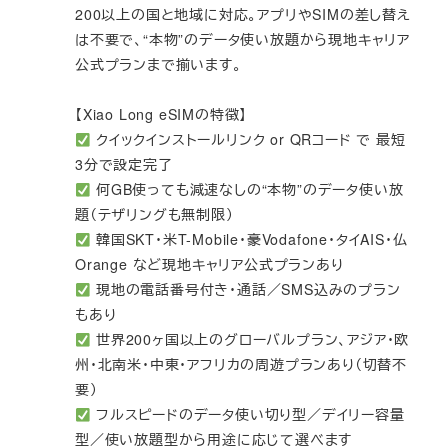
200以上の国と地域に対応。アプリやSIMの差し替え
は不要で、“本物”のデータ使い放題から現地キャリア
公式プランまで揃います。
【Xiao Long eSIMの特徴】
クイックインストールリンク or QRコード で 最短
3分で設定完了
何GB使っても減速なしの“本物”のデータ使い放
題（テザリングも無制限）
韓国SKT・米T-Mobile・豪Vodafone・タイAIS・仏
Orange など現地キャリア公式プランあり
現地の電話番号付き・通話／SMS込みのプラン
もあり
世界200ヶ国以上のグローバルプラン、アジア・欧
州・北南米・中東・アフリカの周遊プランあり（切替不
要）
フルスピードのデータ使い切り型／デイリー容量
型／使い放題型から用途に応じて選べます