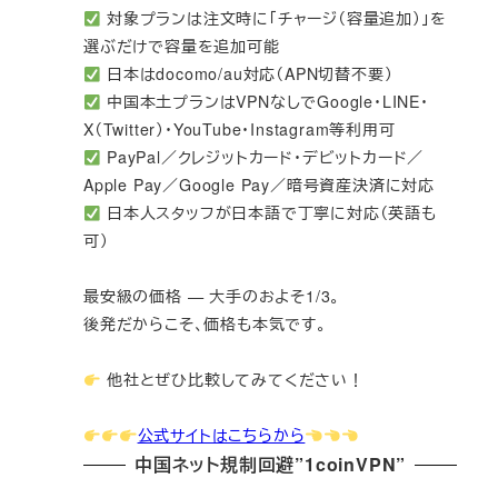
対象プランは注文時に「チャージ（容量追加）」を
選ぶだけで容量を追加可能
日本はdocomo/au対応（APN切替不要）
中国本土プランはVPNなしでGoogle・LINE・
X（Twitter）・YouTube・Instagram等利用可
PayPal／クレジットカード・デビットカード／
Apple Pay／Google Pay／暗号資産決済に対応
日本人スタッフが日本語で丁寧に対応（英語も
可）
最安級の価格 — 大手のおよそ1/3。
後発だからこそ、価格も本気です。
他社とぜひ比較してみてください！
公式サイトはこちらから
中国ネット規制回避”1coinVPN”