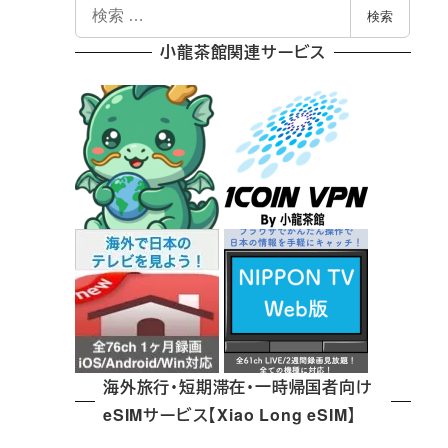
検
検索
索
小龍茶館関連サービス
海外旅行・短期滞在・一時帰国者向け
eSIMサービス【Xiao Long eSIM】