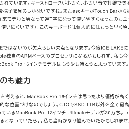
されています。キーストロークが小さく、小さい音で打鍵でき
子を見るしかないですね。またescキーがTouch Barか
従来モデルと異なって逆T字になって使いやすくなったのもユ
く使いにくいです）。このキーボードは個人的にはもっと早く導
LAKEではないのが欠点らしい欠点となります。今後ICE LAKE
ple独自のARMベースのプロセッサになるかもしれず、私も今
acBook Pro 16インチモデルはもう少し待とうと思っています
いのも魅力
とを考えると、MacBook Pro 16インチは思ったより価格が高
的な位置づけなのでしょう。CTOでSSD 1TB以外を全て最
るMacBook Pro 13インチ Ultimateモデルが30万ちょ
ルが買えるとなっていたら。。私も当時かなり悩んでいたかもしれませ