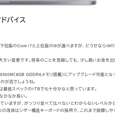
ドバイス
ず。下位版のCore i7と上位版のi9が選べますが、どうせならi9
に大きい変更です。将来のことを見越しても、少し高いお金を出
5500M（8GB GDDR6メ‍モ‍リ搭載）にアップグレード
可能とな
るのが吉でしょうね。
は最低スペックの1TBでも十分かなと思っています。
はなかなか長い。
っていますが、がっつり並べて比べないとわからないレベルか
大の改良はシザー構造キーボードの採用で、これまで故障しや