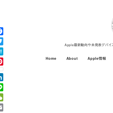
メ
イ
ン
コ
ン
テ
Apple最新動向や未発表デバ
ン
ツ
Home
About
Apple情報
へ
移
動