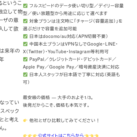
るというこ
フルスピードのデータ使い切り型／デイリー容量
ら独立して物
型／使い放題型から用途に応じて選べます
ーザの意
対象プランは注文時に「チャージ（容量追加）」を
入して欲
選ぶだけで容量を追加可能
日本はdocomo/au対応（APN切替不要）
中国本土プランはVPNなしでGoogle・LINE・
には来年の
X（Twitter）・YouTube・Instagram等利用可
年
PayPal／クレジットカード・デビットカード／
Apple Pay／Google Pay／暗号資産決済に対応
。
日本人スタッフが日本語で丁寧に対応（英語も
可）
最安級の価格 — 大手のおよそ1/3。
くなってい
後発だからこそ、価格も本気です。
高スペック
っとと考え
他社とぜひ比較してみてください！
ん。
公式サイトはこちらから