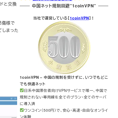
ードと交換
中国ネット規制回避”1coinVPN”
当社で運営している【
1coinVPN
】！
愁傷様で
てしまった
1coinVPN – 中国の規制を受けずに、いつでもどこ
でも快適ネット
日系中国滞在者向けVPNサービスで唯一、中国で
規制されない専用線を全てのプラン・全てのサーバ
に導入済
ワンコイン（500円）で、安心・高速・自由なオンライ
ン体験