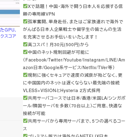
Xで話題！中国・海外で闘う日本人を応援する信
頼の専用線VPN
孤軍奮闘、単身赴任、またはご家族連れで海外で
がんばる日本人企業戦士や留学生の皆さんの生活
れたGPU、
マークスコア
を充実させるお手伝いをいたします！
高コスパ！月30元(500円)から
中国のネット規制回避が可能に
（Facebook/Twitter/Youtube/Instagram/LINE/Am
azon日本/Google系サービス/Netflix/TVer等）
規制に強くセキュアで速度の減衰が殆どなく、更
に中国国内のネットは遅くならない最先端の接続
VLESS+VISIONとHysteria 2方式採用
共用サーバコースでは日本/香港/米国LA/シンガポ
ール/韓国サーバを多数（70台以上）ご用意、快適な
接続が可能
共用サーバから専用サーバまで、5つの選べるコー
ス
プレミアム版では海外からNETFLIX日本