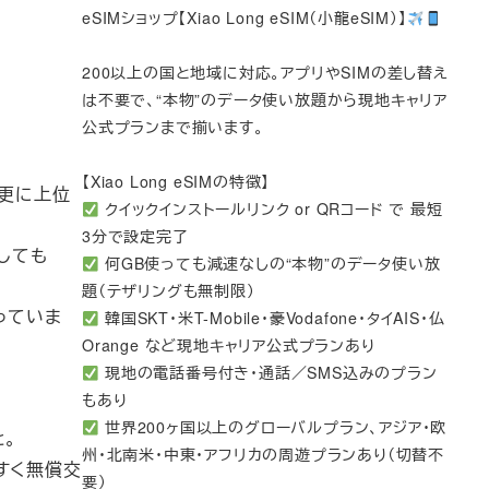
eSIMショップ【Xiao Long eSIM（小龍eSIM）】
200以上の国と地域に対応。アプリやSIMの差し替え
は不要で、“本物”のデータ使い放題から現地キャリア
公式プランまで揃います。
【Xiao Long eSIMの特徴】
の更に上位
クイックインストールリンク or QRコード で 最短
3分で設定完了
しても
何GB使っても減速なしの“本物”のデータ使い放
題（テザリングも無制限）
っていま
韓国SKT・米T-Mobile・豪Vodafone・タイAIS・仏
Orange など現地キャリア公式プランあり
現地の電話番号付き・通話／SMS込みのプラン
もあり
世界200ヶ国以上のグローバルプラン、アジア・欧
と。
州・北南米・中東・アフリカの周遊プランあり（切替不
すく無償交
要）