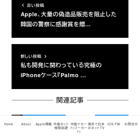
古い投稿
Apple、大量の偽造品販売を阻止した
韓国の警察に感謝賞を贈…
新しい投稿
私も開発に関わっている究極の
iPhoneケース『Palmo …
関連記事
Apple関連ニュース
AirPods Max
Home
About
Apple情報
中国ネット
中国でカー
海外で日本
iOS FW
お問合せ
規制回避
ト(ゴーカー
のネットTV
ト)