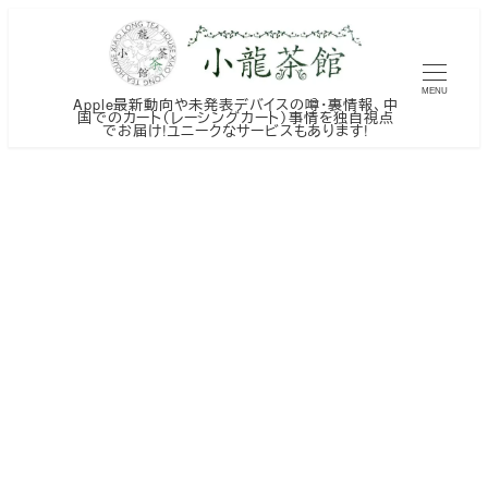
メ
イ
ン
MENU
Apple最新動向や未発表デバイスの噂・裏情報、中
コ
国でのカート（レーシングカート）事情を独自視点
でお届け!ユニークなサービスもあります!
ン
テ
ン
ツ
へ
移
動