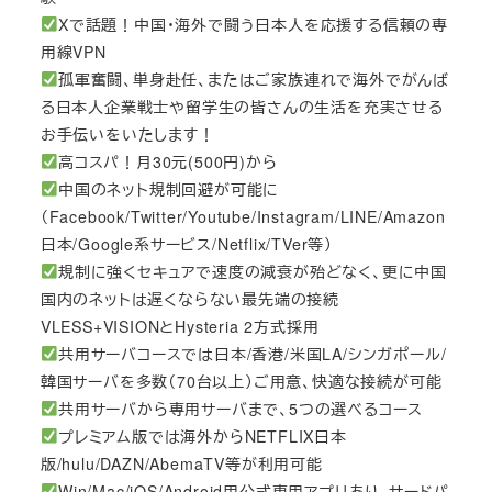
Xで話題！中国・海外で闘う日本人を応援する信頼の専
用線VPN
孤軍奮闘、単身赴任、またはご家族連れで海外でがんば
る日本人企業戦士や留学生の皆さんの生活を充実させる
お手伝いをいたします！
高コスパ！月30元(500円)から
中国のネット規制回避が可能に
（Facebook/Twitter/Youtube/Instagram/LINE/Amazon
日本/Google系サービス/Netflix/TVer等）
規制に強くセキュアで速度の減衰が殆どなく、更に中国
国内のネットは遅くならない最先端の接続
VLESS+VISIONとHysteria 2方式採用
共用サーバコースでは日本/香港/米国LA/シンガポール/
韓国サーバを多数（70台以上）ご用意、快適な接続が可能
共用サーバから専用サーバまで、5つの選べるコース
プレミアム版では海外からNETFLIX日本
版/hulu/DAZN/AbemaTV等が利用可能
Win/Mac/iOS/Android用公式専用アプリあり、サードパ