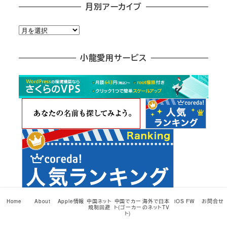
月別アーカイブ
月
別
ア
小龍愛用サービス
ー
カ
イ
ブ
Home
About
Apple情報
中国ネット
中国でカー
海外で日本
iOS FW
お問合せ
規制回避
ト(ゴーカー
のネットTV
ト)