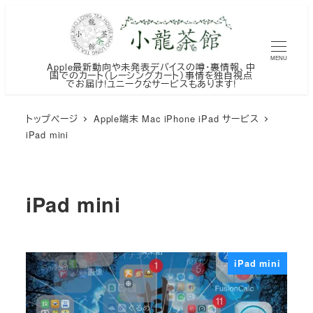
メ
イ
ン
MENU
Apple最新動向や未発表デバイスの噂・裏情報、中
コ
国でのカート（レーシングカート）事情を独自視点
でお届け!ユニークなサービスもあります!
ン
テ
トップページ
Apple端末 Mac iPhone iPad サービス
ン
iPad mini
ツ
へ
移
iPad mini
動
iPad mini