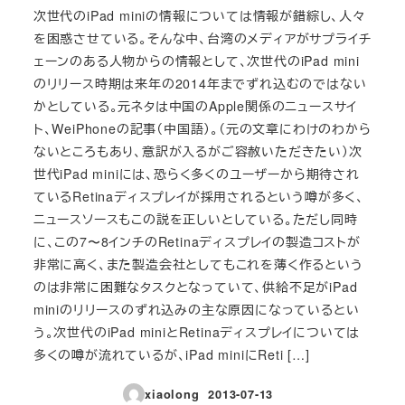
次世代のiPad miniの情報については情報が錯綜し、人々
を困惑させている。そんな中、台湾のメディアがサプライチ
ェーンのある人物からの情報として、次世代のiPad mini
のリリース時期は来年の2014年までずれ込むのではない
かとしている。元ネタは中国のApple関係のニュースサイ
ト、WeiPhoneの記事（中国語）。（元の文章にわけのわから
ないところもあり、意訳が入るがご容赦いただきたい）次
世代iPad miniには、恐らく多くのユーザーから期待され
ているRetinaディスプレイが採用されるという噂が多く、
ニュースソースもこの説を正しいとしている。ただし同時
に、この7〜8インチのRetinaディスプレイの製造コストが
非常に高く、また製造会社としてもこれを薄く作るという
のは非常に困難なタスクとなっていて、供給不足がiPad
miniのリリースのずれ込みの主な原因になっているとい
う。次世代のiPad miniとRetinaディスプレイについては
多くの噂が流れているが、iPad miniにReti […]
xiaolong
2013-07-13
投稿日