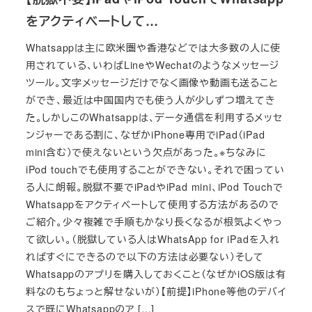
をアクティベートして…
Whatsappは主に欧米圏や香港などでは大多数の人に使
用されている、いわばLineやWechatのようなメッセージ
ツール。文字メッセージだけでなく画像や動画も送ること
ができ、最近は中国国内でも使う人が少しずつ増えてき
た。しかしこのWhatsappは、データ通信を利用するメッセ
ンジャーである割に、なぜかiPhone専用でiPad（iPad
mini含む）で使えないという欠点があった。※ちなみに
iPod touchでも使用することができない。それで困ってい
る人に朗報。脱獄不要でiPadやiPad mini、iPod Touchで
Whatsappをアクティベートして使用する方法があるので
ご紹介。少々複雑で手順もかなり長くなるが根気よくやっ
て欲しい。（脱獄している人はWhatsApp for iPadを入れ
ればすぐにできるので以下の方法は必要ない）そして
Whatsappのアプリを購入しておくこと（なぜかiOS版は有
料なのもちょっと解せないが）【前提】iPhone等他のデバイ
スで既にWhatsappのア […]