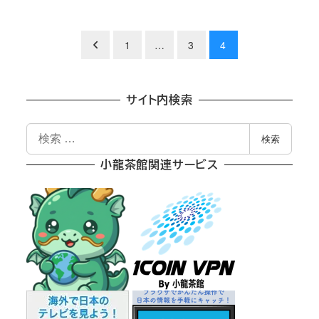
投
1
…
3
4
稿
の
サイト内検索
ペ
検
検索
索
ー
小龍茶館関連サービス
ジ
送
り