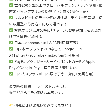
世界200ヶ国以上のグローバルプラン、アジア・欧州・北
南米・中東・アフリカの周遊プランあり（切替不要）
フルスピードのデータ使い切り型／デイリー容量型／使
い放題型から用途に応じて選べます
対象プランは注文時に「チャージ（容量追加）」を選ぶだ
けで容量を追加可能
日本はdocomo/au対応（APN切替不要）
中国本土プランはVPNなしでGoogle・LINE・
X（Twitter）・YouTube・Instagram等利用可
PayPal／クレジットカード・デビットカード／Apple
Pay／Google Pay／暗号資産決済に対応
日本人スタッフが日本語で丁寧に対応（英語も可）
最安級の価格 — 大手のおよそ1/3。
後発だからこそ、価格も本気です。
他社とぜひ比較してみてください！