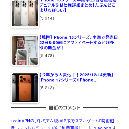
デュアルSIM仕様詳細まとめ【たぶんどこ
よりも詳しい】
(5,914)
【驚愕】iPhone 15シリーズ、中国で発売日
22日8:00前にアクティベートすると超多
額の罰金が！
(5,478)
【今年から大変化！！2025/12/14更新】
iPhone 17シリーズ/iPhone…
(5,213)
最近のコメント
1coinVPNのプレミアム版/VIP版でスマホゲーム『呪術廻
戦 ファントムパレード』がご利用可能に！
に
xiaolong
よ