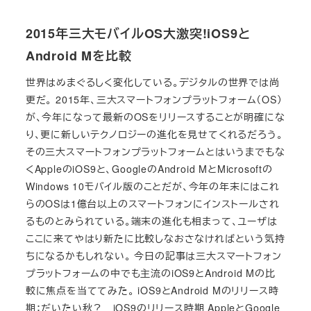
2015年三大モバイルOS大激突!iOS9と
Android Mを比較
世界はめまぐるしく変化している。デジタルの世界では尚
更だ。 2015年、三大スマートフォンプラットフォーム（OS）
が、今年になって最新のOSをリリースすることが明確にな
り、更に新しいテクノロジーの進化を見せてくれるだろう。
その三大スマートフォンプラットフォームとはいうまでもな
くAppleのiOS9と、GoogleのAndroid MとMicrosoftの
Windows 10モバイル版のことだが、今年の年末にはこれ
らのOSは1億台以上のスマートフォンにインストールされ
るものとみられている。端末の進化も相まって、ユーザは
ここに来てやはり新たに比較しなおさなければという気持
ちになるかもしれない。 今日の記事は三大スマートフォン
プラットフォームの中でも主流のiOS9とAndroid Mの比
較に焦点を当ててみた。 iOS9とAndroid Mのリリース時
期：だいたい秋？ iOS9のリリース時期 AppleとGoogle