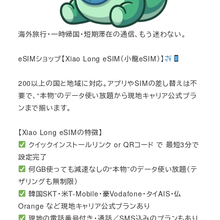
海外旅行・一時帰国・短期滞在の通信、もう迷わない。
eSIMショップ【Xiao Long eSIM（小龍eSIM）】
200以上の国と地域に対応。アプリやSIMの差し替えは不
要で、“本物”のデータ使い放題から現地キャリア公式プラ
ンまで揃います。
【Xiao Long eSIMの特徴】
クイックインストールリンク or QRコード で 最短3分で
設定完了
何GB使っても減速なしの“本物”のデータ使い放題（テ
ザリングも無制限）
韓国SKT・米T-Mobile・豪Vodafone・タイAIS・仏
Orange など現地キャリア公式プランあり
現地の電話番号付き・通話／SMS込みのプランもあり