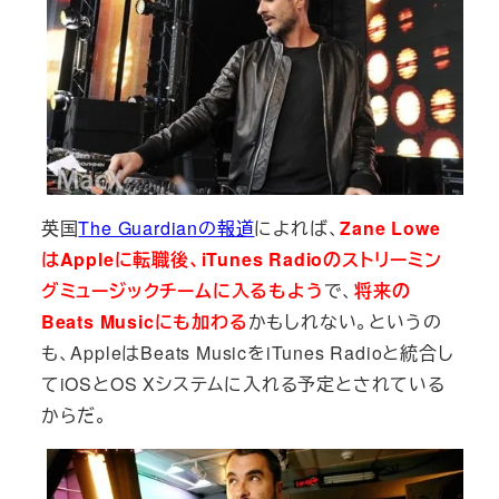
英国
The Guardianの報道
によれば、
Zane Lowe
はAppleに転職後、iTunes Radioのストリーミン
グミュージックチームに入るもよう
で、
将来の
Beats Musicにも加わる
かもしれない。というの
も、AppleはBeats MusicをiTunes Radioと統合し
てiOSとOS Xシステムに入れる予定とされている
からだ。