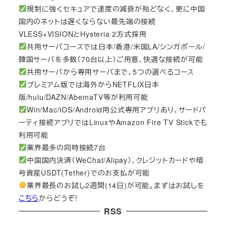
規制に強くセキュアで速度の減衰が殆どなく、更に中国
国内のネットは遅くならない最先端の接続
VLESS+VISIONとHysteria 2方式採用
共用サーバコースでは日本/香港/米国LA/シンガポール/
韓国サーバを多数（70台以上）ご用意、快適な接続が可能
共用サーバから専用サーバまで、5つの選べるコース
プレミアム版では海外からNETFLIX日本
版/hulu/DAZN/AbemaTV等が利用可能
Win/Mac/iOS/Android用公式専用アプリあり、サードパ
ーティ接続アプリではLinuxやAmazon Fire TV Stickでも
利用可能
業界最多の同時接続7台
中国国内決済（WeChat/Alipay）、クレジットカードや暗
号資産USDT(Tether)でのお支払が可能
業界最長のお試し2週間(14日)が可能。まずはお試しを
こちら
からどうぞ!
RSS