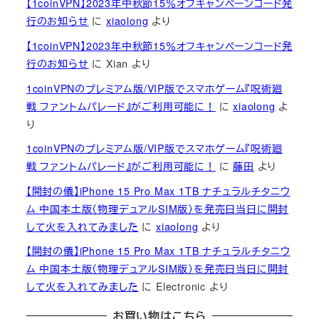
【1coinVPN】2023年中秋節15％オフキャンペーンコード発
行のお知らせ
に
xiaolong
より
【1coinVPN】2023年中秋節15％オフキャンペーンコード発
行のお知らせ
に
Xian
より
1coinVPNのプレミアム版/VIP版でスマホゲーム『呪術廻
戦 ファントムパレード』がご利用可能に！
に
xiaolong
よ
り
1coinVPNのプレミアム版/VIP版でスマホゲーム『呪術廻
戦 ファントムパレード』がご利用可能に！
に
藤田
より
【開封の儀】iPhone 15 Pro Max 1TB ナチュラルチタニウ
ム 中国本土版（物理デュアルSIM版）を発売日当日に開封
して火を入れてみました
に
xiaolong
より
【開封の儀】iPhone 15 Pro Max 1TB ナチュラルチタニウ
ム 中国本土版（物理デュアルSIM版）を発売日当日に開封
して火を入れてみました
に
Electronic
より
お買い物はこちら