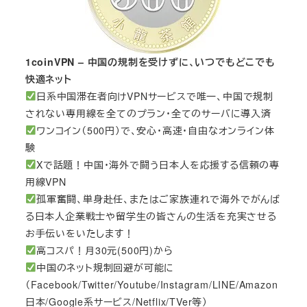
1coinVPN – 中国の規制を受けずに、いつでもどこでも
快適ネット
日系中国滞在者向けVPNサービスで唯一、中国で規制
されない専用線を全てのプラン・全てのサーバに導入済
ワンコイン（500円）で、安心・高速・自由なオンライン体
験
Xで話題！中国・海外で闘う日本人を応援する信頼の専
用線VPN
孤軍奮闘、単身赴任、またはご家族連れで海外でがんば
る日本人企業戦士や留学生の皆さんの生活を充実させる
お手伝いをいたします！
高コスパ！月30元(500円)から
中国のネット規制回避が可能に
（Facebook/Twitter/Youtube/Instagram/LINE/Amazon
日本/Google系サービス/Netflix/TVer等）