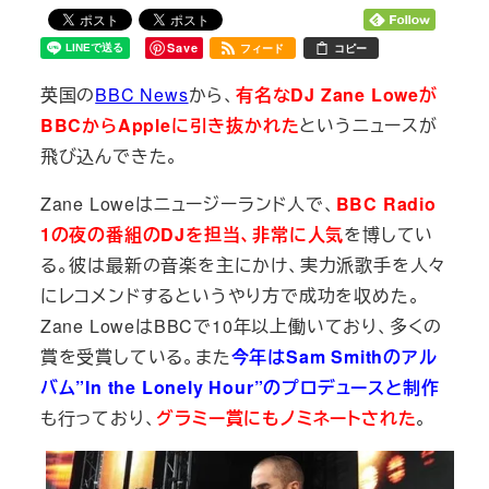
Save
フィード
コピー
英国の
BBC News
から、
有名なDJ Zane Loweが
BBCからAppleに引き抜かれた
というニュースが
飛び込んできた。
Zane Loweはニュージーランド人で、
BBC Radio
1の夜の番組のDJを担当、非常に人気
を博してい
る。彼は最新の音楽を主にかけ、実力派歌手を人々
にレコメンドするというやり方で成功を収めた。
Zane LoweはBBCで10年以上働いており、多くの
賞を受賞している。また
今年はSam Smithのアル
バム”In the Lonely Hour”のプロデュースと制作
も行っており、
グラミー賞にもノミネートされた
。