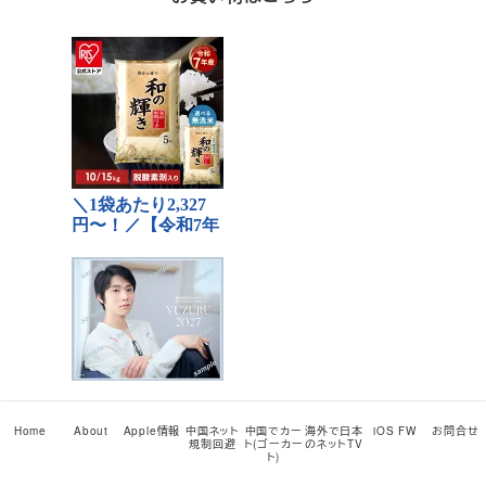
Home
About
Apple情報
中国ネット
中国でカー
海外で日本
iOS FW
お問合せ
規制回避
ト(ゴーカー
のネットTV
ト)