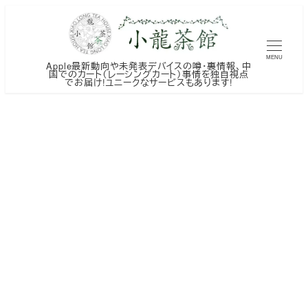
メ
イ
ン
MENU
Apple最新動向や未発表デバイスの噂・裏情報、中
コ
国でのカート（レーシングカート）事情を独自視点
でお届け!ユニークなサービスもあります!
ン
テ
ン
ツ
へ
移
動