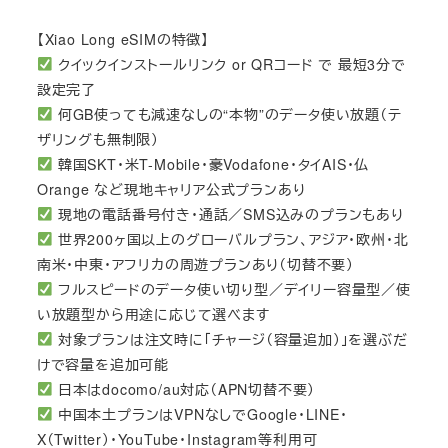
【Xiao Long eSIMの特徴】
クイックインストールリンク or QRコード で 最短3分で
設定完了
何GB使っても減速なしの“本物”のデータ使い放題（テ
ザリングも無制限）
韓国SKT・米T-Mobile・豪Vodafone・タイAIS・仏
Orange など現地キャリア公式プランあり
現地の電話番号付き・通話／SMS込みのプランもあり
世界200ヶ国以上のグローバルプラン、アジア・欧州・北
南米・中東・アフリカの周遊プランあり（切替不要）
フルスピードのデータ使い切り型／デイリー容量型／使
い放題型から用途に応じて選べます
対象プランは注文時に「チャージ（容量追加）」を選ぶだ
けで容量を追加可能
日本はdocomo/au対応（APN切替不要）
中国本土プランはVPNなしでGoogle・LINE・
X（Twitter）・YouTube・Instagram等利用可