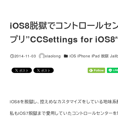
iOS8脱獄でコントロール
プリ”CCSettings for iO
カテゴリー
2014-11-03
xiaolong
iOS iPhone iPad 脱獄 Jail
投稿日
著
者
iOS8を脱獄し、控えめなカスタマイズをしている地味
私もiOS7脱獄まで愛用していたコントロールセンターを地味