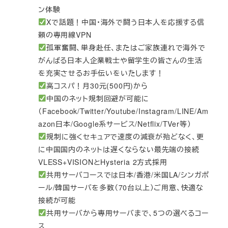
ン体験
Xで話題！中国・海外で闘う日本人を応援する信
頼の専用線VPN
孤軍奮闘、単身赴任、またはご家族連れで海外で
がんばる日本人企業戦士や留学生の皆さんの生活
を充実させるお手伝いをいたします！
高コスパ！月30元(500円)から
中国のネット規制回避が可能に
（Facebook/Twitter/Youtube/Instagram/LINE/Am
azon日本/Google系サービス/Netflix/TVer等）
規制に強くセキュアで速度の減衰が殆どなく、更
に中国国内のネットは遅くならない最先端の接続
VLESS+VISIONとHysteria 2方式採用
共用サーバコースでは日本/香港/米国LA/シンガポ
ール/韓国サーバを多数（70台以上）ご用意、快適な
接続が可能
共用サーバから専用サーバまで、5つの選べるコー
ス