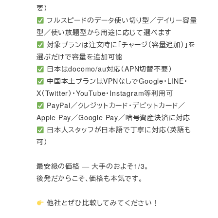
要）
フルスピードのデータ使い切り型／デイリー容量
型／使い放題型から用途に応じて選べます
対象プランは注文時に「チャージ（容量追加）」を
選ぶだけで容量を追加可能
日本はdocomo/au対応（APN切替不要）
中国本土プランはVPNなしでGoogle・LINE・
X（Twitter）・YouTube・Instagram等利用可
PayPal／クレジットカード・デビットカード／
Apple Pay／Google Pay／暗号資産決済に対応
日本人スタッフが日本語で丁寧に対応（英語も
可）
最安級の価格 — 大手のおよそ1/3。
後発だからこそ、価格も本気です。
他社とぜひ比較してみてください！