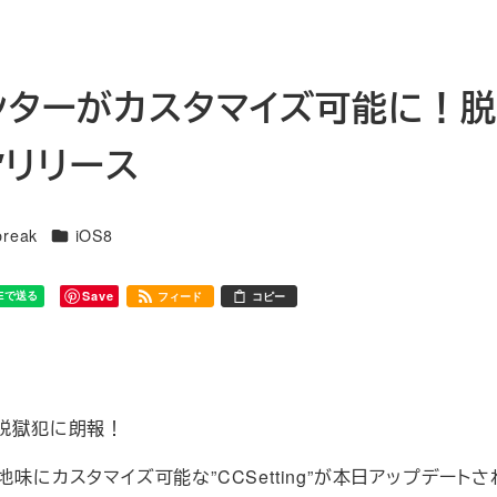
センターがカスタマイズ可能に！
S8″リリース
カテゴリー
break
iOS8
Save
フィード
コピー
系脱獄犯に朗報！
にカスタマイズ可能な”CCSetting”が本日アップデートされ