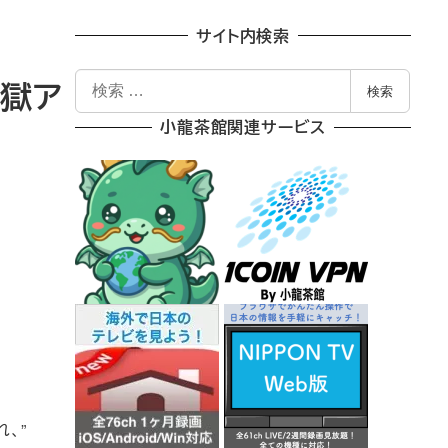
サイト内検索
検
脱獄ア
検索
索
小龍茶館関連サービス
、”