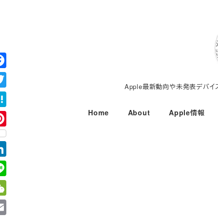
メ
イ
ン
コ
ン
テ
Apple最新動向や未発表デバ
ン
ツ
Home
About
Apple情報
へ
移
動