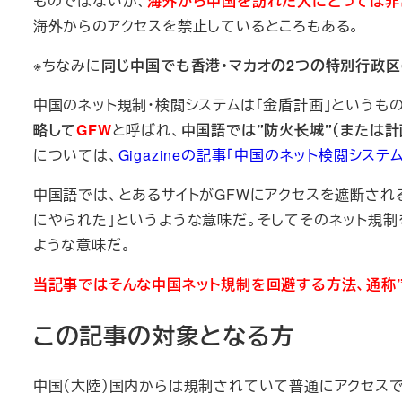
ものではないが、
海外から中国を訪れた人にとっては非
海外からのアクセスを禁止しているところもある。
※ちなみに
同じ中国でも香港・マカオの2つの特別行政区
中国のネット規制・検閲システムは「金盾計画」というも
略して
GFW
と呼ばれ、
中国語では”防火长城”（または計
については、
Gigazineの記事「中国のネット検閲シス
中国語では、とあるサイトがGFWにアクセスを遮断されると”被
にやられた」というような意味だ。そしてそのネット規制を乗り
ような意味だ。
当記事ではそんな中国ネット規制を回避する方法、通称
この記事の対象となる方
中国（大陸）国内からは規制されていて普通にアクセスできないtwit