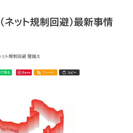
（ネット規制回避）最新事情
国ネット規制回避 壁越え
Save
フィード
コピー