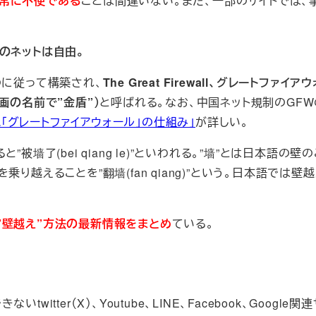
常に不便である
ことは間違いない。また、一部のサイトでは、
のネットは自由。
のに従って構築され、
The Great Firewall、グレートファイ
画の名前で”金盾”）
と呼ばれる。なお、中国ネット規制のGF
テム「グレートファイアウォール」の仕組み」
が詳しい。
墙了(bei qiang le)”といわれる。”墙”とは日本語の壁
越えることを”翻墙(fan qiang)”という。日本語では壁
”壁越え”方法の最新情報をまとめ
ている。
ter（X）、Youtube、LINE、Facebook、Google関