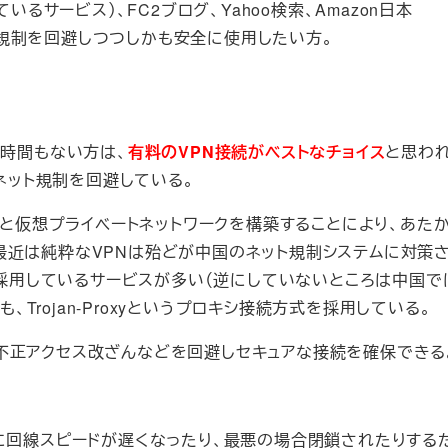
しているサービス）、FC2ブログ、Yahoo検索、Amazon日本
のサービスを、規制を回避しつつしかも安全に使用したい方。
も時間もない方は、
有料のVPN接続がベストなチョイス
と思わ
のネット規制を回避している。
、海外のサーバと仮想プライベートネットワークを構築することにより、あ
最近は純粋なVPNは殆どが中国のネット規制システムに対策
続を採用しているサービスが多い（逆にしていないところは中国
、Trojan-Proxyというプロキシ接続方式を採用している。
不正アクセス改ざんなどを回避しセキュアな接続を確保できる
に回線スピードが遅くなったり、最悪の場合閉鎖されたりする