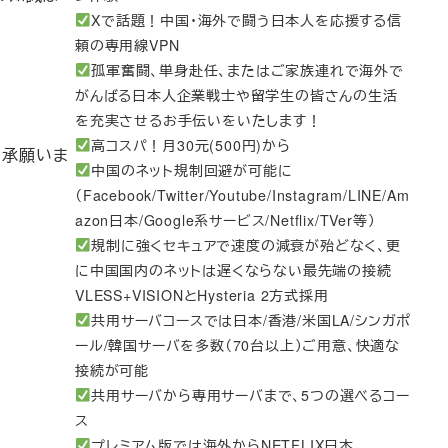
Xで話題！中国・海外で闘う日本人を応援する信
頼の専用線VPN
孤軍奮闘、単身赴任、またはご家族連れで海外で
がんばる日本人企業戦士や留学生の皆さんの生活
を充実させるお手伝いをいたします！
高コスパ！月30元(500円)から
了承願いま
中国のネット規制回避が可能に
（Facebook/Twitter/Youtube/Instagram/LINE/Am
azon日本/Google系サービス/Netflix/TVer等）
規制に強くセキュアで速度の減衰が殆どなく、更
に中国国内のネットは遅くならない最先端の接続
VLESS+VISIONとHysteria 2方式採用
共用サーバコースでは日本/香港/米国LA/シンガポ
ール/韓国サーバを多数（70台以上）ご用意、快適な
接続が可能
共用サーバから専用サーバまで、5つの選べるコー
ス
プレミアム版では海外からNETFLIX日本