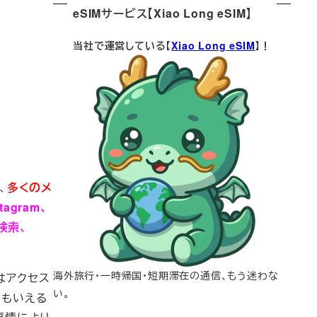
eSIMサービス【Xiao Long eSIM】
当社で運営している【
Xiao Long eSIM
】！
、
多くのメ
stagram、
検索、
海外旅行・一時帰国・短期滞在の通信、もう迷わな
はアクセス
い。
ともいえる