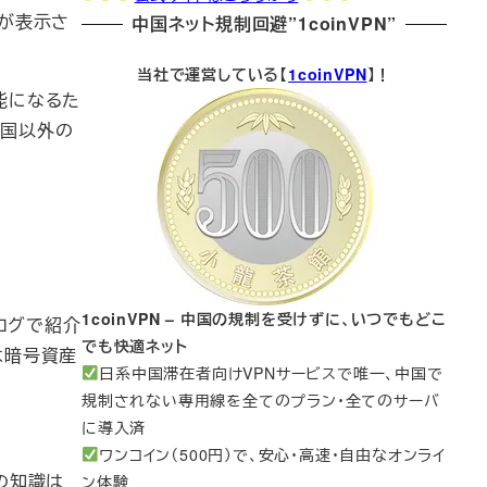
告が表示さ
中国ネット規制回避”1coinVPN”
当社で運営している【
1coinVPN
】！
能になるた
中国以外の
1coinVPN – 中国の規制を受けずに、いつでもどこ
ログで紹介
でも快適ネット
たは暗号資産
日系中国滞在者向けVPNサービスで唯一、中国で
規制されない専用線を全てのプラン・全てのサーバ
に導入済
ワンコイン（500円）で、安心・高速・自由なオンライ
の知識は
ン体験