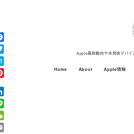
メ
イ
ン
コ
ン
テ
Apple最新動向や未発表デバ
ン
ツ
Home
About
Apple情報
へ
移
動