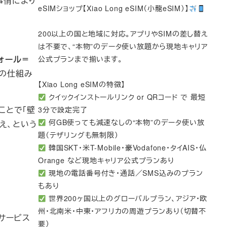
事情により
eSIMショップ【Xiao Long eSIM（小龍eSIM）】
200以上の国と地域に対応。アプリやSIMの差し替え
は不要で、“本物”のデータ使い放題から現地キャリア
アウォール＝
公式プランまで揃います。
Wの仕組み
【Xiao Long eSIMの特徴】
クイックインストールリンク or QRコード で 最短
のことで「壁
3分で設定完了
何GB使っても減速なしの“本物”のデータ使い放
越え、という
題（テザリングも無制限）
韓国SKT・米T-Mobile・豪Vodafone・タイAIS・仏
Orange など現地キャリア公式プランあり
現地の電話番号付き・通話／SMS込みのプラン
もあり
世界200ヶ国以上のグローバルプラン、アジア・欧
州・北南米・中東・アフリカの周遊プランあり（切替不
連サービス
要）