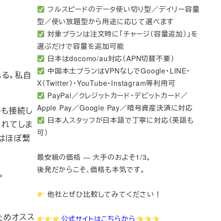
フルスピードのデータ使い切り型／デイリー容量
型／使い放題型から用途に応じて選べます
対象プランは注文時に「チャージ（容量追加）」を
選ぶだけで容量を追加可能
日本はdocomo/au対応（APN切替不要）
中国本土プランはVPNなしでGoogle・LINE・
れる。私自
X（Twitter）・YouTube・Instagram等利用可
PayPal／クレジットカード・デビットカード／
Apple Pay／Google Pay／暗号資産決済に対応
たかも接続し
日本人スタッフが日本語で丁寧に対応（英語も
されてしま
可）
ではほぼ繋
最安級の価格 — 大手のおよそ1/3。
後発だからこそ、価格も本気です。
。
他社とぜひ比較してみてください！
ためオスス
公式サイトはこちらから