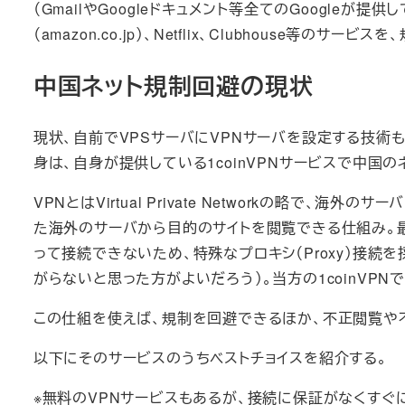
（GmailやGoogleドキュメント等全てのGoogleが提供
（amazon.co.jp）、Netflix、Clubhouse等
中国ネット規制回避の現状
現状、自前でVPSサーバにVPNサーバを設定する技術
身は、自身が提供している1coinVPNサービスで中国
VPNとはVirtual Private Networkの略で
た海外のサーバから目的のサイトを閲覧できる仕組み。
って接続できないため、特殊なプロキシ（Proxy）接
がらないと思った方がよいだろう）。当方の1coinVPNでも
この仕組を使えば、規制を回避できるほか、不正閲覧や
以下にそのサービスのうちベストチョイスを紹介する。
※無料のVPNサービスもあるが、接続に保証がなくすぐ