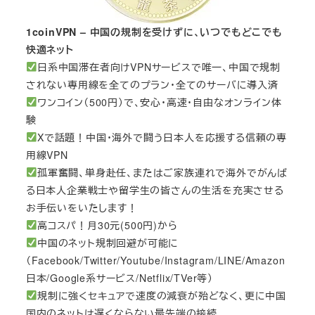
1coinVPN – 中国の規制を受けずに、いつでもどこでも
快適ネット
日系中国滞在者向けVPNサービスで唯一、中国で規制
されない専用線を全てのプラン・全てのサーバに導入済
ワンコイン（500円）で、安心・高速・自由なオンライン体
験
Xで話題！中国・海外で闘う日本人を応援する信頼の専
用線VPN
孤軍奮闘、単身赴任、またはご家族連れで海外でがんば
る日本人企業戦士や留学生の皆さんの生活を充実させる
お手伝いをいたします！
高コスパ！月30元(500円)から
中国のネット規制回避が可能に
（Facebook/Twitter/Youtube/Instagram/LINE/Amazon
日本/Google系サービス/Netflix/TVer等）
規制に強くセキュアで速度の減衰が殆どなく、更に中国
国内のネットは遅くならない最先端の接続