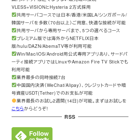
VLESS+VISIONとHysteria 2方式採用
共用サーバコースでは日本/香港/米国LA/シンガポール/
韓国サーバを多数（70台以上）ご用意、快適な接続が可能
共用サーバから専用サーバまで、5つの選べるコース
プレミアム版では海外からNETFLIX日本
版/hulu/DAZN/AbemaTV等が利用可能
Win/Mac/iOS/Android用公式専用アプリあり、サードパ
ーティ接続アプリではLinuxやAmazon Fire TV Stickでも
利用可能
業界最多の同時接続7台
中国国内決済（WeChat/Alipay）、クレジットカードや暗
号資産USDT(Tether)でのお支払が可能
業界最長のお試し2週間(14日)が可能。まずはお試しを
こちら
からどうぞ!
RSS