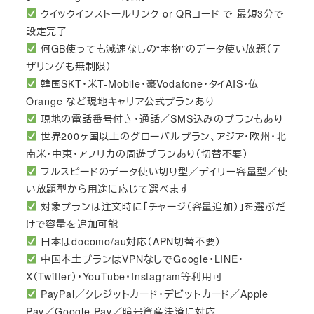
クイックインストールリンク or QRコード で 最短3分で
設定完了
何GB使っても減速なしの“本物”のデータ使い放題（テ
ザリングも無制限）
韓国SKT・米T-Mobile・豪Vodafone・タイAIS・仏
Orange など現地キャリア公式プランあり
現地の電話番号付き・通話／SMS込みのプランもあり
世界200ヶ国以上のグローバルプラン、アジア・欧州・北
南米・中東・アフリカの周遊プランあり（切替不要）
フルスピードのデータ使い切り型／デイリー容量型／使
い放題型から用途に応じて選べます
対象プランは注文時に「チャージ（容量追加）」を選ぶだ
けで容量を追加可能
日本はdocomo/au対応（APN切替不要）
中国本土プランはVPNなしでGoogle・LINE・
X（Twitter）・YouTube・Instagram等利用可
PayPal／クレジットカード・デビットカード／Apple
Pay／Google Pay／暗号資産決済に対応