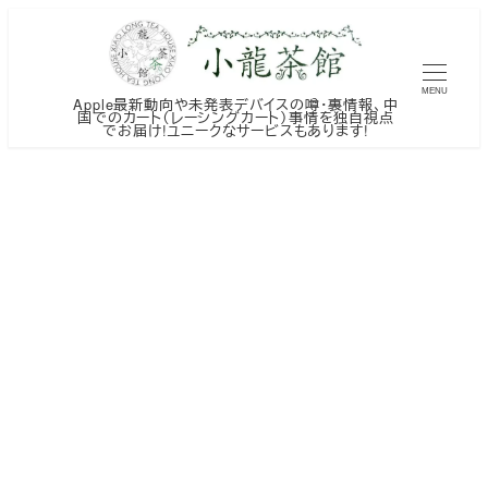
メ
イ
ン
MENU
Apple最新動向や未発表デバイスの噂・裏情報、中
コ
国でのカート（レーシングカート）事情を独自視点
でお届け!ユニークなサービスもあります!
ン
テ
ン
ツ
へ
移
動