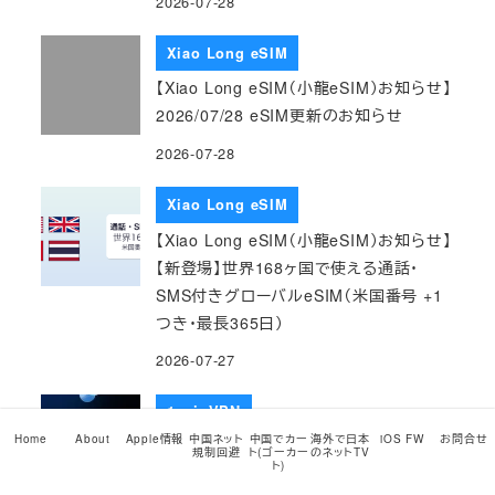
2026-07-28
Xiao Long eSIM
【Xiao Long eSIM（小龍eSIM）お知らせ】
2026/07/28 eSIM更新のお知らせ
2026-07-28
Xiao Long eSIM
【Xiao Long eSIM（小龍eSIM）お知らせ】
【新登場】世界168ヶ国で使える通話・
SMS付きグローバルeSIM（米国番号 +1
つき・最長365日）
2026-07-27
1coinVPN
Home
About
Apple情報
中国ネット
中国でカー
海外で日本
iOS FW
お問合せ
【1coinVPNお知らせ】（2026/07/26）
規制回避
ト(ゴーカー
のネットTV
ト)
iOS版（iPhone/iPad用）専用アプリApps