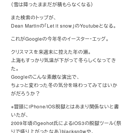
（雪は降ったままだが積もらなくなる）
また検索のトップが、
Dean Martinの「Let it snow」のYoutubeとなる。
これがGoogleの今年冬のイースター・エッグ。
クリスマスを来週末に控えた年の瀬。
上海もすっかり気温が下がって冬らしくなってき
た。
Googleのこんな素敵な演出で、
ちょっと変わった冬の気分を味わってみてはいか
がだろうか？
※冒頭にiPhone/iOS脱獄とはあまり関係ないと書
いたが、
2009年頃のgeohot氏によるiOS3の脱獄ツール（祭
りで盛り上がったなあ）blacksn0wや、