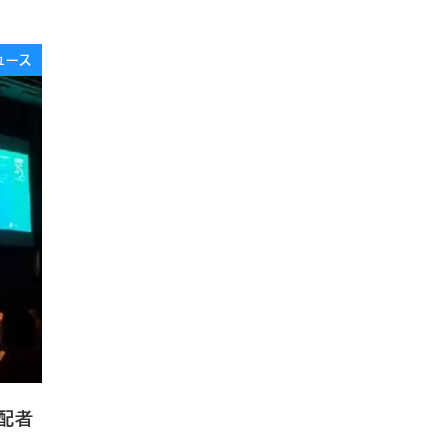
ュース
配者