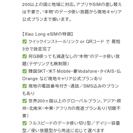
200以上の国と地域に対応。アプリやSIMの差し替え
は不要で、“本物”のデータ使い放題から現地キャリア
公式プランまで揃います。
【Xiao Long eSIMの特徴】
クイックインストールリンク or QRコード で 最短
3分で設定完了
何GB使っても減速なしの“本物”のデータ使い放
題（テザリングも無制限）
韓国SKT・米T-Mobile・豪Vodafone・タイAIS・仏
Orange など現地キャリア公式プランあり
現地の電話番号付き・通話／SMS込みのプラン
もあり
世界200ヶ国以上のグローバルプラン、アジア・欧
州・北南米・中東・アフリカの周遊プランあり（切替不
要）
フルスピードのデータ使い切り型／デイリー容量
型／使い放題型から用途に応じて選べます