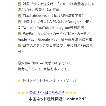
対象プランは注文時に「チャージ（容量追加）」を
選ぶだけで容量を追加可能
日本はdocomo/au対応（APN切替不要）
中国本土プランはVPNなしでGoogle・LINE・
X（Twitter）・YouTube・Instagram等利用可
PayPal／クレジットカード・デビットカード／
Apple Pay／Google Pay／暗号資産決済に対応
日本人スタッフが日本語で丁寧に対応（英語も
可）
最安級の価格 — 大手のおよそ1/3。
後発だからこそ、価格も本気です。
他社とぜひ比較してみてください！
公式サイトはこちらから
中国ネット規制回避”1coinVPN”