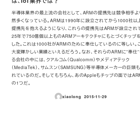
は、IoT業界では？
半導体業界の最上流の会社として、ARMの提携先は競争相手よ
然多くなっている。ARMは1990年に設立されてから1000社以
提携先を抱えるようになり、これらの提携先はARMが設立され
25年で750億個以上ものARMアーキテクチャにもとづくチップ
した。これは1000社がARMのために奉仕しているのに等しい。
大変輝かしい業績といえるだろう。なお、それらのARMに”奉仕
る会社の中には、クアルコム（Qualcomm）やメディアテック
（MediaTek）、サムスン（SAMSUNG）等半導体メーカーの巨頭
れているのだ。そしてもちろん、あのAppleもチップの面ではAR
の1つだ。
xiaolong
2015-11-29
投稿日