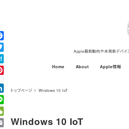
メ
イ
ン
コ
ン
テ
Apple最新動向や未発表デバ
ン
ツ
Home
About
Apple情報
へ
移
動
トップページ
Windows 10 IoT
Windows 10 IoT