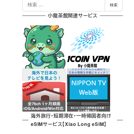
検
検索
索
小龍茶館関連サービス
海外旅行・短期滞在・一時帰国者向け
eSIMサービス【Xiao Long eSIM】