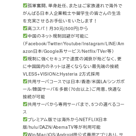
孤軍奮闘、単身赴任、またはご家族連れで海外で
がんばる日本人企業戦士や留学生の皆さんの生活
を充実させるお手伝いをいたします！
高コスパ！月30元(500円)から
中国のネット規制回避が可能に
（Facebook/Twitter/Youtube/Instagram/LINE/Am
azon日本/Google系サービス/Netflix/TVer等）
規制に強くセキュアで速度の減衰が殆どなく、更
に中国国内のネットは遅くならない最先端の接続
VLESS+VISIONとHysteria 2方式採用
共用サーバコースでは日本/香港/米国LA/シンガポ
ール/韓国サーバを多数（70台以上）ご用意、快適な
接続が可能
共用サーバから専用サーバまで、5つの選べるコー
ス
プレミアム版では海外からNETFLIX日本
版/hulu/DAZN/AbemaTV等が利用可能
Win/Mac/iOS/Android用公式専用アプリあり、サ