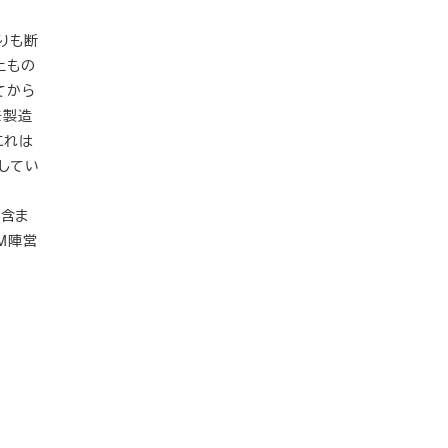
りも断
上もの
てから
を製造
これは
”してい
も含ま
M陣営