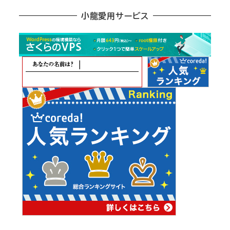
ア
小龍愛用サービス
ー
カ
イ
ブ