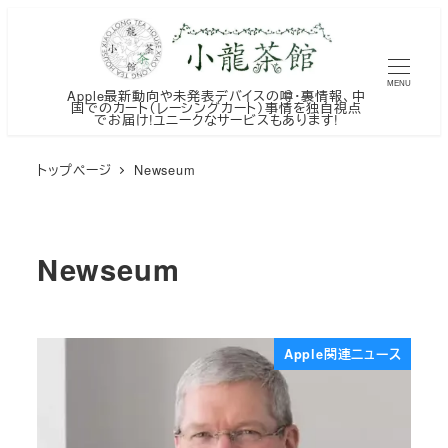
メ
イ
ン
MENU
Apple最新動向や未発表デバイスの噂・裏情報、中
コ
国でのカート（レーシングカート）事情を独自視点
でお届け!ユニークなサービスもあります!
ン
テ
トップページ
Newseum
ン
ツ
へ
Newseum
移
動
Apple関連ニュース