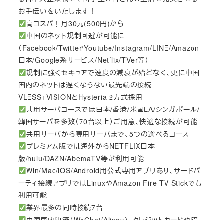
お手伝いをいたします！
高コスパ！月30元(500円)から
中国のネット規制回避が可能に
（Facebook/Twitter/Youtube/Instagram/LINE/Amazon
日本/Google系サービス/Netflix/TVer等）
規制に強くセキュアで速度の減衰が殆どなく、更に中国
国内のネットは遅くならない最先端の接続
VLESS+VISIONとHysteria 2方式採用
共用サーバコースでは日本/香港/米国LA/シンガポール/
韓国サーバを多数（70台以上）ご用意、快適な接続が可能
共用サーバから専用サーバまで、5つの選べるコース
プレミアム版では海外からNETFLIX日本
版/hulu/DAZN/AbemaTV等が利用可能
Win/Mac/iOS/Android用公式専用アプリあり、サードパ
ーティ接続アプリではLinuxやAmazon Fire TV Stickでも
利用可能
業界最多の同時接続7台
中国国内決済（WeChat/Alipay）、クレジットカードや暗