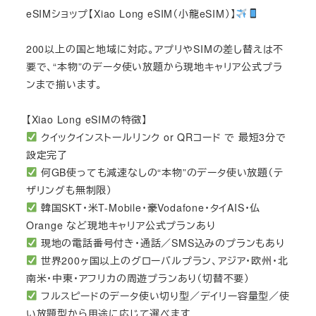
eSIMショップ【Xiao Long eSIM（小龍eSIM）】
200以上の国と地域に対応。アプリやSIMの差し替えは不
要で、“本物”のデータ使い放題から現地キャリア公式プラ
ンまで揃います。
【Xiao Long eSIMの特徴】
クイックインストールリンク or QRコード で 最短3分で
設定完了
何GB使っても減速なしの“本物”のデータ使い放題（テ
ザリングも無制限）
韓国SKT・米T-Mobile・豪Vodafone・タイAIS・仏
Orange など現地キャリア公式プランあり
現地の電話番号付き・通話／SMS込みのプランもあり
世界200ヶ国以上のグローバルプラン、アジア・欧州・北
南米・中東・アフリカの周遊プランあり（切替不要）
フルスピードのデータ使い切り型／デイリー容量型／使
い放題型から用途に応じて選べます