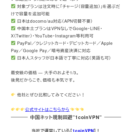
対象プランは注文時に「チャージ（容量追加）」を選ぶだ
けで容量を追加可能
日本はdocomo/au対応（APN切替不要）
中国本土プランはVPNなしでGoogle・LINE・
X（Twitter）・YouTube・Instagram等利用可
PayPal／クレジットカード・デビットカード／Apple
Pay／Google Pay／暗号資産決済に対応
日本人スタッフが日本語で丁寧に対応（英語も可）
最安級の価格 — 大手のおよそ1/3。
後発だからこそ、価格も本気です。
他社とぜひ比較してみてください！
公式サイトはこちらから
中国ネット規制回避”1coinVPN”
当社で運営している【
1coinVPN
】！