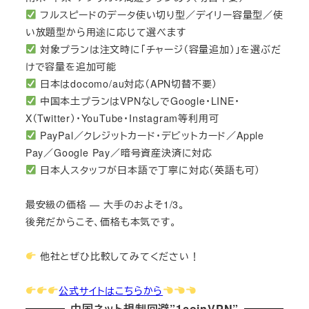
フルスピードのデータ使い切り型／デイリー容量型／使
い放題型から用途に応じて選べます
対象プランは注文時に「チャージ（容量追加）」を選ぶだ
けで容量を追加可能
日本はdocomo/au対応（APN切替不要）
中国本土プランはVPNなしでGoogle・LINE・
X（Twitter）・YouTube・Instagram等利用可
PayPal／クレジットカード・デビットカード／Apple
Pay／Google Pay／暗号資産決済に対応
日本人スタッフが日本語で丁寧に対応（英語も可）
最安級の価格 — 大手のおよそ1/3。
後発だからこそ、価格も本気です。
他社とぜひ比較してみてください！
公式サイトはこちらから
中国ネット規制回避”1coinVPN”