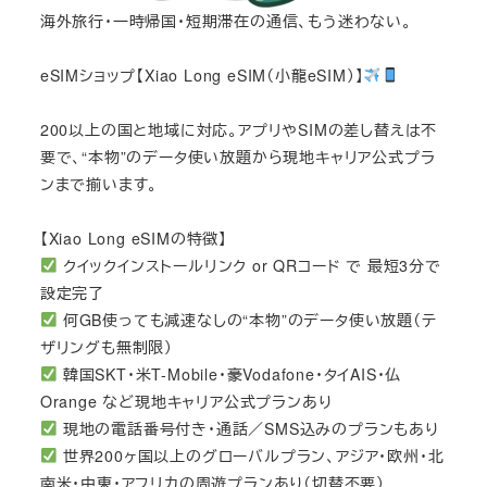
海外旅行・一時帰国・短期滞在の通信、もう迷わない。
eSIMショップ【Xiao Long eSIM（小龍eSIM）】
200以上の国と地域に対応。アプリやSIMの差し替えは不
要で、“本物”のデータ使い放題から現地キャリア公式プラ
ンまで揃います。
【Xiao Long eSIMの特徴】
クイックインストールリンク or QRコード で 最短3分で
設定完了
何GB使っても減速なしの“本物”のデータ使い放題（テ
ザリングも無制限）
韓国SKT・米T-Mobile・豪Vodafone・タイAIS・仏
Orange など現地キャリア公式プランあり
現地の電話番号付き・通話／SMS込みのプランもあり
世界200ヶ国以上のグローバルプラン、アジア・欧州・北
南米・中東・アフリカの周遊プランあり（切替不要）