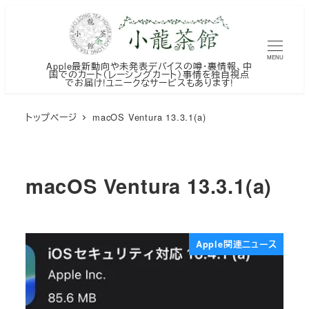
メ
イ
ン
MENU
Apple最新動向や未発表デバイスの噂・裏情報、中
コ
国でのカート（レーシングカート）事情を独自視点
でお届け!ユニークなサービスもあります!
ン
テ
トップページ
macOS Ventura 13.3.1(a)
ン
ツ
へ
macOS Ventura 13.3.1(a)
移
動
Apple関連ニュース