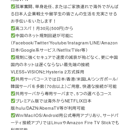
孤軍奮闘、単身赴任、またはご家族連れで海外でがんば
る日本人企業戦士や留学生の皆さんの生活を充実させる
お手伝いをいたします！
高コスパ！月30元(500円)から
中国のネット規制回避が可能に
（Facebook/Twitter/Youtube/Instagram/LINE/Amazon
日本/Google系サービス/Netflix/TVer等）
規制に強くセキュアで速度の減衰が殆どなく、更に中国
国内のネットは遅くならない最先端の接続
VLESS+VISIONとHysteria 2方式採用
共用サーバコースでは日本/香港/米国LA/シンガポール/
韓国サーバを多数（70台以上）ご用意、快適な接続が可能
共用サーバから専用サーバまで、5つの選べるコース
プレミアム版では海外からNETFLIX日本
版/hulu/DAZN/AbemaTV等が利用可能
Win/Mac/iOS/Android用公式専用アプリあり、サードパ
ーティ接続アプリではLinuxやAmazon Fire TV Stickでも
利用可能