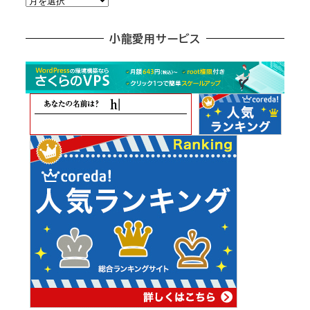
別
ア
小龍愛用サービス
ー
カ
イ
ブ