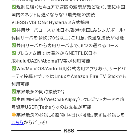
規制に強くセキュアで速度の減衰が殆どなく、更に中国
国内のネットは遅くならない最先端の接続
VLESS+VISIONとHysteria 2方式採用
共用サーバコースでは日本/香港/米国LA/シンガポール/
韓国サーバを多数（70台以上）ご用意、快適な接続が可能
共用サーバから専用サーバまで、5つの選べるコース
プレミアム版では海外からNETFLIX日本
版/hulu/DAZN/AbemaTV等が利用可能
Win/Mac/iOS/Android用公式専用アプリあり、サードパ
ーティ接続アプリではLinuxやAmazon Fire TV Stickでも
利用可能
業界最多の同時接続7台
中国国内決済（WeChat/Alipay）、クレジットカードや暗
号資産USDT(Tether)でのお支払が可能
業界最長のお試し2週間(14日)が可能。まずはお試しを
こちら
からどうぞ!
RSS