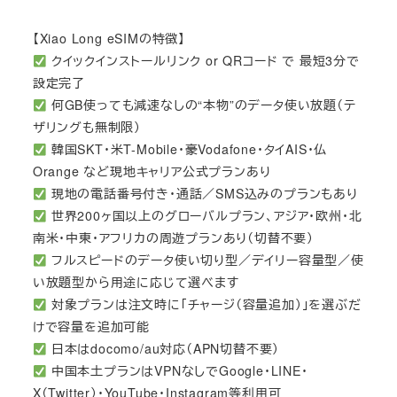
【Xiao Long eSIMの特徴】
クイックインストールリンク or QRコード で 最短3分で
設定完了
何GB使っても減速なしの“本物”のデータ使い放題（テ
ザリングも無制限）
韓国SKT・米T-Mobile・豪Vodafone・タイAIS・仏
Orange など現地キャリア公式プランあり
現地の電話番号付き・通話／SMS込みのプランもあり
世界200ヶ国以上のグローバルプラン、アジア・欧州・北
南米・中東・アフリカの周遊プランあり（切替不要）
フルスピードのデータ使い切り型／デイリー容量型／使
い放題型から用途に応じて選べます
対象プランは注文時に「チャージ（容量追加）」を選ぶだ
けで容量を追加可能
日本はdocomo/au対応（APN切替不要）
中国本土プランはVPNなしでGoogle・LINE・
X（Twitter）・YouTube・Instagram等利用可