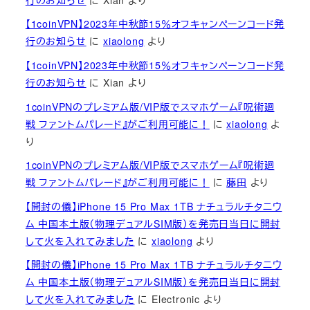
【1coinVPN】2023年中秋節15％オフキャンペーンコード発
行のお知らせ
に
xiaolong
より
【1coinVPN】2023年中秋節15％オフキャンペーンコード発
行のお知らせ
に
Xian
より
1coinVPNのプレミアム版/VIP版でスマホゲーム『呪術廻
戦 ファントムパレード』がご利用可能に！
に
xiaolong
よ
り
1coinVPNのプレミアム版/VIP版でスマホゲーム『呪術廻
戦 ファントムパレード』がご利用可能に！
に
藤田
より
【開封の儀】iPhone 15 Pro Max 1TB ナチュラルチタニウ
ム 中国本土版（物理デュアルSIM版）を発売日当日に開封
して火を入れてみました
に
xiaolong
より
【開封の儀】iPhone 15 Pro Max 1TB ナチュラルチタニウ
ム 中国本土版（物理デュアルSIM版）を発売日当日に開封
して火を入れてみました
に
Electronic
より