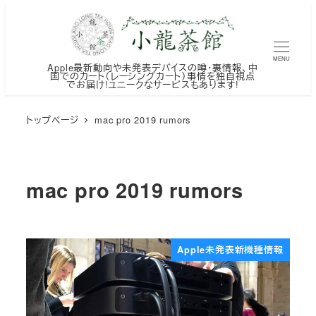
メ
イ
ン
MENU
Apple最新動向や未発表デバイスの噂・裏情報、中
コ
国でのカート（レーシングカート）事情を独自視点
でお届け!ユニークなサービスもあります!
ン
テ
トップページ
mac pro 2019 rumors
ン
ツ
へ
mac pro 2019 rumors
移
動
Apple未発表新機種情報