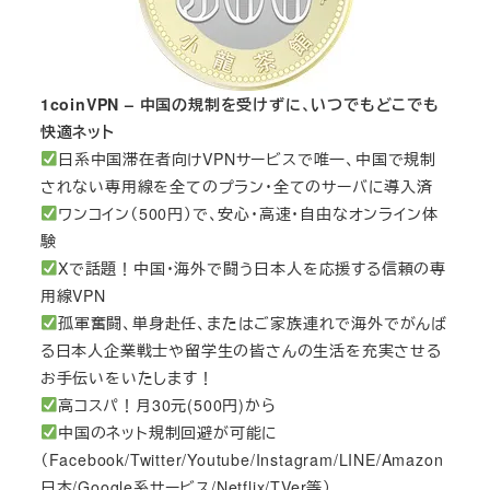
1coinVPN – 中国の規制を受けずに、いつでもどこでも
快適ネット
日系中国滞在者向けVPNサービスで唯一、中国で規制
されない専用線を全てのプラン・全てのサーバに導入済
ワンコイン（500円）で、安心・高速・自由なオンライン体
験
Xで話題！中国・海外で闘う日本人を応援する信頼の専
用線VPN
孤軍奮闘、単身赴任、またはご家族連れで海外でがんば
る日本人企業戦士や留学生の皆さんの生活を充実させる
お手伝いをいたします！
高コスパ！月30元(500円)から
中国のネット規制回避が可能に
（Facebook/Twitter/Youtube/Instagram/LINE/Amazon
日本/Google系サービス/Netflix/TVer等）