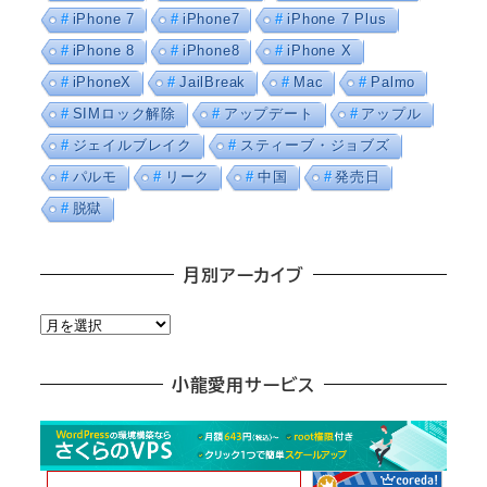
iPhone 7
iPhone7
iPhone 7 Plus
iPhone 8
iPhone8
iPhone X
iPhoneX
JailBreak
Mac
Palmo
SIMロック解除
アップデート
アップル
ジェイルブレイク
スティーブ・ジョブズ
パルモ
リーク
中国
発売日
脱獄
月別アーカイブ
月
別
ア
小龍愛用サービス
ー
カ
イ
ブ