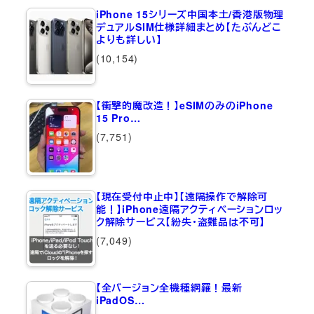
iPhone 15シリーズ中国本土/香港版物理
デュアルSIM仕様詳細まとめ【たぶんどこ
よりも詳しい】
(10,154)
【衝撃的魔改造！】eSIMのみのiPhone
15 Pro…
(7,751)
【現在受付中止中】【遠隔操作で解除可
能！】iPhone遠隔アクティベーションロッ
ク解除サービス【紛失・盗難品は不可】
(7,049)
【全バージョン全機種網羅！最新
iPadOS…