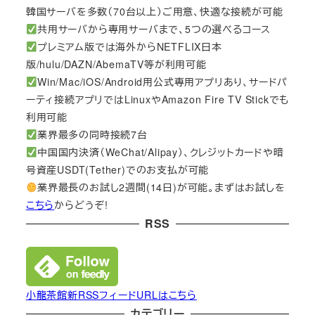
韓国サーバを多数（70台以上）ご用意、快適な接続が可能
共用サーバから専用サーバまで、5つの選べるコース
プレミアム版では海外からNETFLIX日本
版/hulu/DAZN/AbemaTV等が利用可能
Win/Mac/iOS/Android用公式専用アプリあり、サードパ
ーティ接続アプリではLinuxやAmazon Fire TV Stickでも
利用可能
業界最多の同時接続7台
中国国内決済（WeChat/Alipay）、クレジットカードや暗
号資産USDT(Tether)でのお支払が可能
業界最長のお試し2週間(14日)が可能。まずはお試しを
こちら
からどうぞ!
RSS
小龍茶館新RSSフィードURLはこちら
カテゴリー