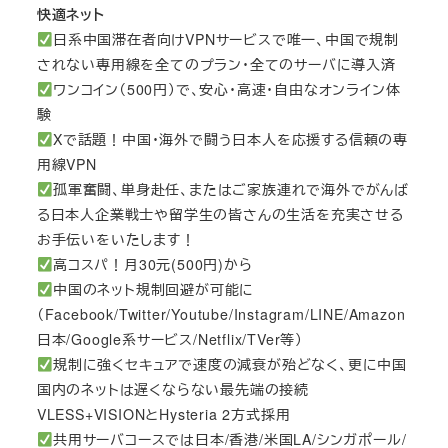
快適ネット
日系中国滞在者向けVPNサービスで唯一、中国で規制
されない専用線を全てのプラン・全てのサーバに導入済
ワンコイン（500円）で、安心・高速・自由なオンライン体
験
Xで話題！中国・海外で闘う日本人を応援する信頼の専
用線VPN
孤軍奮闘、単身赴任、またはご家族連れで海外でがんば
る日本人企業戦士や留学生の皆さんの生活を充実させる
お手伝いをいたします！
高コスパ！月30元(500円)から
中国のネット規制回避が可能に
（Facebook/Twitter/Youtube/Instagram/LINE/Amazon
日本/Google系サービス/Netflix/TVer等）
規制に強くセキュアで速度の減衰が殆どなく、更に中国
国内のネットは遅くならない最先端の接続
VLESS+VISIONとHysteria 2方式採用
共用サーバコースでは日本/香港/米国LA/シンガポール/