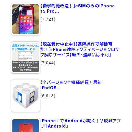
【衝撃的魔改造！】eSIMのみのiPhone
15 Pro…
(7,721)
【現在受付中止中】【遠隔操作で解除可
能！】iPhone遠隔アクティベーションロッ
ク解除サービス【紛失・盗難品は不可】
(7,044)
【全バージョン全機種網羅！最新
iPadOS…
(6,913)
iPhone上でAndroidが動く！？脱獄アプ
リ「iAndroid」