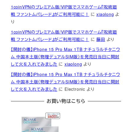
1coinVPNのプレミアム版/VIP版でスマホゲーム『呪術廻
戦 ファントムパレード』がご利用可能に！
に
xiaolong
よ
り
1coinVPNのプレミアム版/VIP版でスマホゲーム『呪術廻
戦 ファントムパレード』がご利用可能に！
に
藤田
より
【開封の儀】iPhone 15 Pro Max 1TB ナチュラルチタニウ
ム 中国本土版（物理デュアルSIM版）を発売日当日に開封
して火を入れてみました
に
xiaolong
より
【開封の儀】iPhone 15 Pro Max 1TB ナチュラルチタニウ
ム 中国本土版（物理デュアルSIM版）を発売日当日に開封
して火を入れてみました
に
Electronic
より
お買い物はこちら