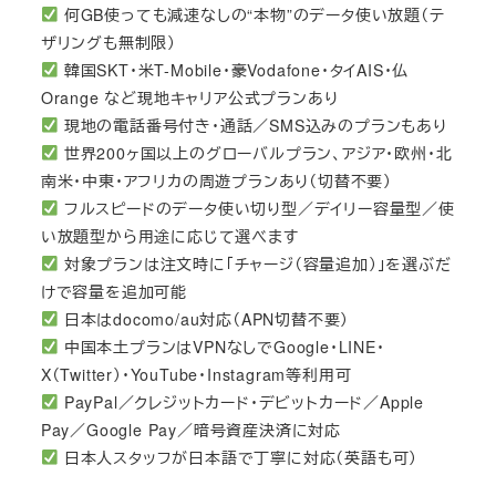
何GB使っても減速なしの“本物”のデータ使い放題（テ
ザリングも無制限）
韓国SKT・米T-Mobile・豪Vodafone・タイAIS・仏
Orange など現地キャリア公式プランあり
現地の電話番号付き・通話／SMS込みのプランもあり
世界200ヶ国以上のグローバルプラン、アジア・欧州・北
南米・中東・アフリカの周遊プランあり（切替不要）
フルスピードのデータ使い切り型／デイリー容量型／使
い放題型から用途に応じて選べます
対象プランは注文時に「チャージ（容量追加）」を選ぶだ
けで容量を追加可能
日本はdocomo/au対応（APN切替不要）
中国本土プランはVPNなしでGoogle・LINE・
X（Twitter）・YouTube・Instagram等利用可
PayPal／クレジットカード・デビットカード／Apple
Pay／Google Pay／暗号資産決済に対応
日本人スタッフが日本語で丁寧に対応（英語も可）