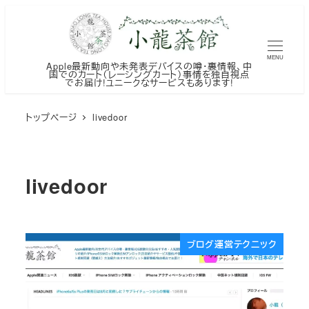
メ
イ
ン
MENU
Apple最新動向や未発表デバイスの噂・裏情報、中
コ
国でのカート（レーシングカート）事情を独自視点
でお届け!ユニークなサービスもあります!
ン
テ
トップページ
livedoor
ン
ツ
へ
livedoor
移
動
ブログ運営テクニック