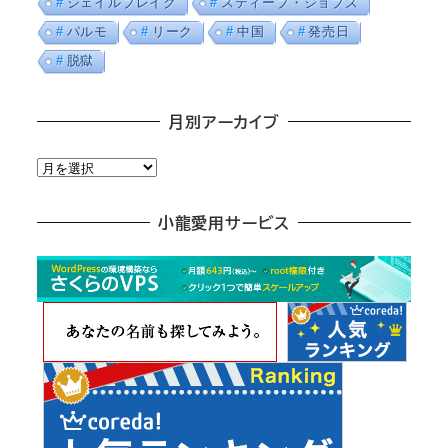
ジェイルブレイク
スティーブ・ジョブズ
パルモ
リーク
中国
発売日
脱獄
月別アーカイブ
月
別
ア
小龍愛用サービス
ー
カ
イ
ブ