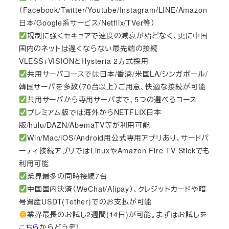
（Facebook/Twitter/Youtube/Instagram/LINE/Amazon
日本/Google系サービス/Netflix/TVer等）
規制に強くセキュアで速度の減衰が殆どなく、更に中国
国内のネットは遅くならない最先端の接続
VLESS+VISIONとHysteria 2方式採用
共用サーバコースでは日本/香港/米国LA/シンガポール/
韓国サーバを多数（70台以上）ご用意、快適な接続が可能
共用サーバから専用サーバまで、5つの選べるコース
プレミアム版では海外からNETFLIX日本
版/hulu/DAZN/AbemaTV等が利用可能
Win/Mac/iOS/Android用公式専用アプリあり、サードパ
ーティ接続アプリではLinuxやAmazon Fire TV Stickでも
利用可能
業界最多の同時接続7台
中国国内決済（WeChat/Alipay）、クレジットカードや暗
号資産USDT(Tether)でのお支払が可能
業界最長のお試し2週間(14日)が可能。まずはお試しを
こちら
からどうぞ!