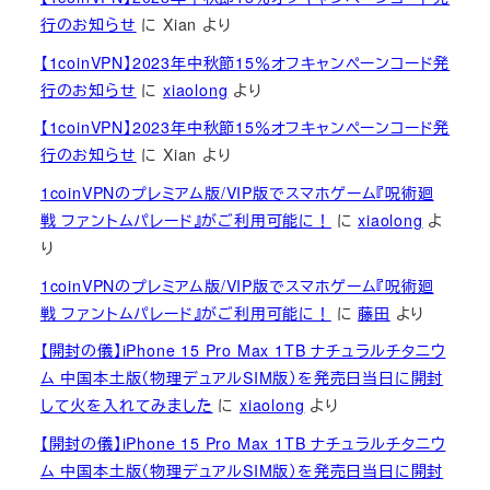
行のお知らせ
に
Xian
より
【1coinVPN】2023年中秋節15％オフキャンペーンコード発
行のお知らせ
に
xiaolong
より
【1coinVPN】2023年中秋節15％オフキャンペーンコード発
行のお知らせ
に
Xian
より
1coinVPNのプレミアム版/VIP版でスマホゲーム『呪術廻
戦 ファントムパレード』がご利用可能に！
に
xiaolong
よ
り
1coinVPNのプレミアム版/VIP版でスマホゲーム『呪術廻
戦 ファントムパレード』がご利用可能に！
に
藤田
より
【開封の儀】iPhone 15 Pro Max 1TB ナチュラルチタニウ
ム 中国本土版（物理デュアルSIM版）を発売日当日に開封
して火を入れてみました
に
xiaolong
より
【開封の儀】iPhone 15 Pro Max 1TB ナチュラルチタニウ
ム 中国本土版（物理デュアルSIM版）を発売日当日に開封