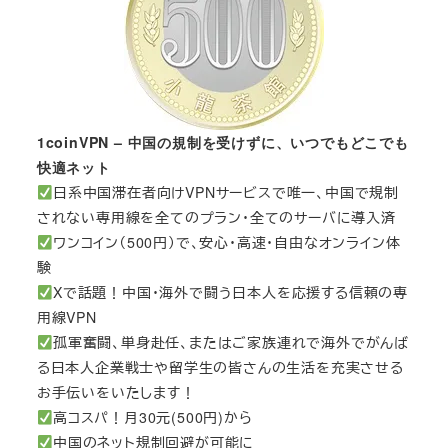
1coinVPN – 中国の規制を受けずに、いつでもどこでも
快適ネット
日系中国滞在者向けVPNサービスで唯一、中国で規制
されない専用線を全てのプラン・全てのサーバに導入済
ワンコイン（500円）で、安心・高速・自由なオンライン体
験
Xで話題！中国・海外で闘う日本人を応援する信頼の専
用線VPN
孤軍奮闘、単身赴任、またはご家族連れで海外でがんば
る日本人企業戦士や留学生の皆さんの生活を充実させる
お手伝いをいたします！
高コスパ！月30元(500円)から
中国のネット規制回避が可能に