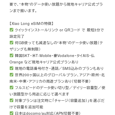
要で、“本物”のデータ使い放題から現地キャリア公式プラ
ンまで揃います。
【Xiao Long eSIMの特徴】
クイックインストールリンク or QRコード で 最短3分で
設定完了
何GB使っても減速なしの“本物”のデータ使い放題（テ
ザリングも無制限）
韓国SKT・米T-Mobile・豪Vodafone・タイAIS・仏
Orange など現地キャリア公式プランあり
現地の電話番号付き・通話／SMS込みのプランもあり
世界200ヶ国以上のグローバルプラン、アジア・欧州・北
南米・中東・アフリカの周遊プランあり（切替不要）
フルスピードのデータ使い切り型／デイリー容量型／使
い放題型から用途に応じて選べます
対象プランは注文時に「チャージ（容量追加）」を選ぶだ
けで容量を追加可能
日本はdocomo/au対応（APN切替不要）