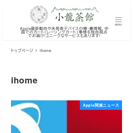
メ
イ
ン
MENU
Apple最新動向や未発表デバイスの噂・裏情報、中
コ
国でのカート（レーシングカート）事情を独自視点
でお届け!ユニークなサービスもあります!
ン
テ
トップページ
ihome
ン
ツ
へ
ihome
移
動
Apple関連ニュース