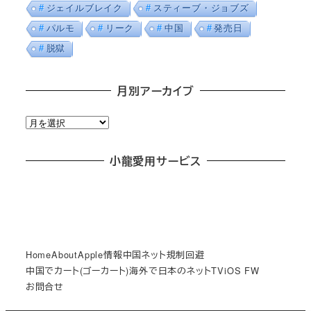
ジェイルブレイク
スティーブ・ジョブズ
パルモ
リーク
中国
発売日
脱獄
月別アーカイブ
月
別
ア
小龍愛用サービス
ー
カ
イ
ブ
Home
About
Apple情報
中国ネット規制回避
中国でカート(ゴーカート)
海外で日本のネットTV
iOS FW
お問合せ