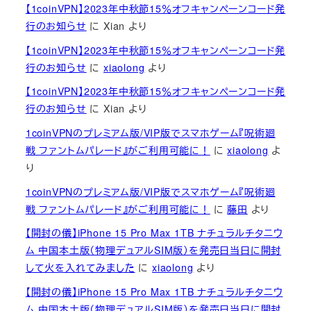
【1coinVPN】2023年中秋節15％オフキャンペーンコード発
行のお知らせ
に
Xian
より
【1coinVPN】2023年中秋節15％オフキャンペーンコード発
行のお知らせ
に
xiaolong
より
【1coinVPN】2023年中秋節15％オフキャンペーンコード発
行のお知らせ
に
Xian
より
1coinVPNのプレミアム版/VIP版でスマホゲーム『呪術廻
戦 ファントムパレード』がご利用可能に！
に
xiaolong
よ
り
1coinVPNのプレミアム版/VIP版でスマホゲーム『呪術廻
戦 ファントムパレード』がご利用可能に！
に
藤田
より
【開封の儀】iPhone 15 Pro Max 1TB ナチュラルチタニウ
ム 中国本土版（物理デュアルSIM版）を発売日当日に開封
して火を入れてみました
に
xiaolong
より
【開封の儀】iPhone 15 Pro Max 1TB ナチュラルチタニウ
ム 中国本土版（物理デュアルSIM版）を発売日当日に開封