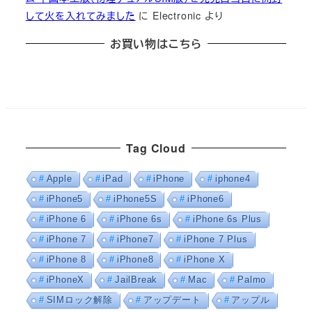
して火を入れてみました
に
Electronic
より
お買い物はこちら
Tag Cloud
Apple
iPad
iPhone
iphone4
iPhone5
iPhone5S
iPhone6
iPhone 6
iPhone 6s
iPhone 6s Plus
iPhone 7
iPhone7
iPhone 7 Plus
iPhone 8
iPhone8
iPhone X
iPhoneX
JailBreak
Mac
Palmo
SIMロック解除
アップデート
アップル