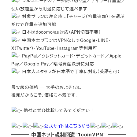
フルスピードのデータ使い切り型／デイリー容量型／
使い放題型から用途に応じて選べます
対象プランは注文時に「チャージ（容量追加）」を選ぶ
だけで容量を追加可能
日本はdocomo/au対応（APN切替不要）
中国本土プランはVPNなしでGoogle・LINE・
X（Twitter）・YouTube・Instagram等利用可
PayPal／クレジットカード・デビットカード／Apple
Pay／Google Pay／暗号資産決済に対応
日本人スタッフが日本語で丁寧に対応（英語も可）
最安級の価格 — 大手のおよそ1/3。
後発だからこそ、価格も本気です。
他社とぜひ比較してみてください！
公式サイトはこちらから
中国ネット規制回避”1coinVPN”