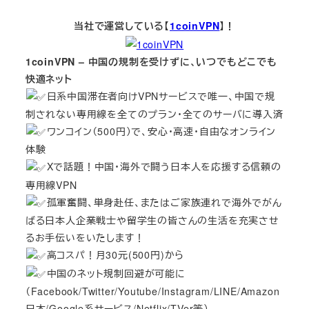
当社で運営している【
1coinVPN
】！
1coinVPN – 中国の規制を受けずに、いつでもどこでも
快適ネット
日系中国滞在者向けVPNサービスで唯一、中国で規
制されない専用線を全てのプラン・全てのサーバに導入済
ワンコイン（500円）で、安心・高速・自由なオンライン
体験
Xで話題！中国・海外で闘う日本人を応援する信頼の
専用線VPN
孤軍奮闘、単身赴任、またはご家族連れで海外でがん
ばる日本人企業戦士や留学生の皆さんの生活を充実させ
るお手伝いをいたします！
高コスパ！月30元(500円)から
中国のネット規制回避が可能に
（Facebook/Twitter/Youtube/Instagram/LINE/Amazon
日本/Google系サービス/Netflix/TVer等）