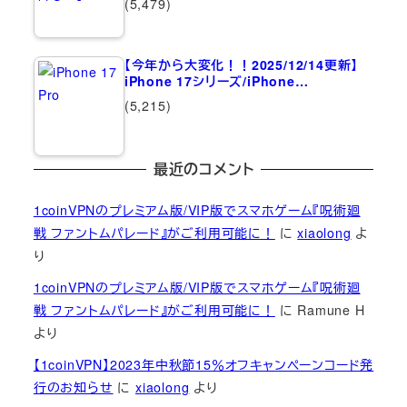
(5,479)
【今年から大変化！！2025/12/14更新】
iPhone 17シリーズ/iPhone…
(5,215)
最近のコメント
1coinVPNのプレミアム版/VIP版でスマホゲーム『呪術廻
戦 ファントムパレード』がご利用可能に！
に
xiaolong
よ
り
1coinVPNのプレミアム版/VIP版でスマホゲーム『呪術廻
戦 ファントムパレード』がご利用可能に！
に
Ramune H
より
【1coinVPN】2023年中秋節15％オフキャンペーンコード発
行のお知らせ
に
xiaolong
より