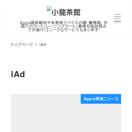
メ
イ
ン
Apple最新動向や未発表デバイスの噂・裏情報、中
MENU
国でのカート（レーシングカート）事情を独自視点
でお届け!ユニークなサービスもあります!
コ
ン
トップページ
iAd
テ
ン
ツ
iAd
へ
移
動
Apple関連ニュース