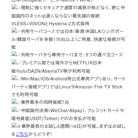
規制に強くセキュアで速度の減衰が殆どなく、更に中
国国内のネットは遅くならない最先端の接続
VLESS+VISIONとHysteria 2方式採用
共用サーバコースでは日本/香港/米国LA/シンガポー
ル/韓国サーバを多数（70台以上）ご用意、快適な接続が可
能
共用サーバから専用サーバまで、5つの選べるコース
プレミアム版では海外からNETFLIX日本
版/hulu/DAZN/AbemaTV等が利用可能
Win/Mac/iOS/Android用公式専用アプリあり、サード
パーティ接続アプリではLinuxやAmazon Fire TV Stick
でも利用可能
業界最多の同時接続7台
中国国内決済（WeChat/Alipay）、クレジットカードや
暗号資産USDT(Tether)でのお支払が可能
業界最長のお試し2週間(14日)が可能。まずはお試し
を
こちら
からどうぞ!