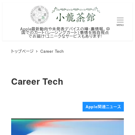
メ
イ
ン
MENU
Apple最新動向や未発表デバイスの噂・裏情報、中
コ
国でのカート（レーシングカート）事情を独自視点
でお届け!ユニークなサービスもあります!
ン
テ
トップページ
Career Tech
ン
ツ
へ
Career Tech
移
動
Apple関連ニュース