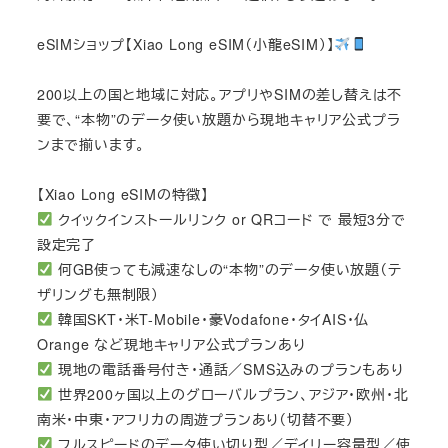
eSIMショップ【Xiao Long eSIM（小龍eSIM）】
200以上の国と地域に対応。アプリやSIMの差し替えは不
要で、“本物”のデータ使い放題から現地キャリア公式プラ
ンまで揃います。
【Xiao Long eSIMの特徴】
クイックインストールリンク or QRコード で 最短3分で
設定完了
何GB使っても減速なしの“本物”のデータ使い放題（テ
ザリングも無制限）
韓国SKT・米T-Mobile・豪Vodafone・タイAIS・仏
Orange など現地キャリア公式プランあり
現地の電話番号付き・通話／SMS込みのプランもあり
世界200ヶ国以上のグローバルプラン、アジア・欧州・北
南米・中東・アフリカの周遊プランあり（切替不要）
フルスピードのデータ使い切り型／デイリー容量型／使