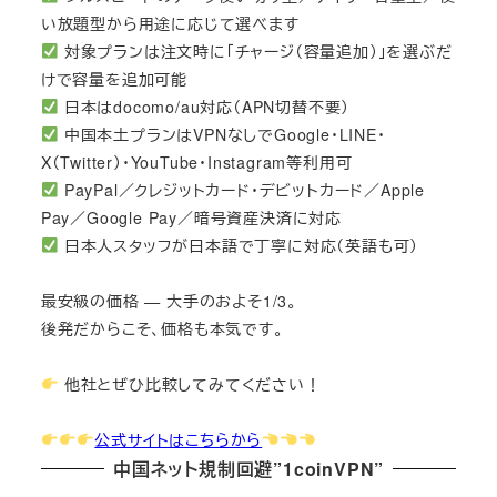
い放題型から用途に応じて選べます
対象プランは注文時に「チャージ（容量追加）」を選ぶだ
けで容量を追加可能
日本はdocomo/au対応（APN切替不要）
中国本土プランはVPNなしでGoogle・LINE・
X（Twitter）・YouTube・Instagram等利用可
PayPal／クレジットカード・デビットカード／Apple
Pay／Google Pay／暗号資産決済に対応
日本人スタッフが日本語で丁寧に対応（英語も可）
最安級の価格 — 大手のおよそ1/3。
後発だからこそ、価格も本気です。
他社とぜひ比較してみてください！
公式サイトはこちらから
中国ネット規制回避”1coinVPN”