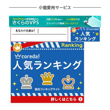
ア
小龍愛用サービス
ー
カ
イ
ブ