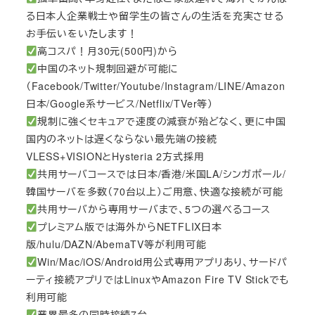
る日本人企業戦士や留学生の皆さんの生活を充実させる
お手伝いをいたします！
高コスパ！月30元(500円)から
中国のネット規制回避が可能に
（Facebook/Twitter/Youtube/Instagram/LINE/Amazon
日本/Google系サービス/Netflix/TVer等）
規制に強くセキュアで速度の減衰が殆どなく、更に中国
国内のネットは遅くならない最先端の接続
VLESS+VISIONとHysteria 2方式採用
共用サーバコースでは日本/香港/米国LA/シンガポール/
韓国サーバを多数（70台以上）ご用意、快適な接続が可能
共用サーバから専用サーバまで、5つの選べるコース
プレミアム版では海外からNETFLIX日本
版/hulu/DAZN/AbemaTV等が利用可能
Win/Mac/iOS/Android用公式専用アプリあり、サードパ
ーティ接続アプリではLinuxやAmazon Fire TV Stickでも
利用可能
業界最多の同時接続7台