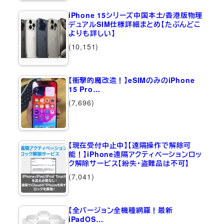
iPhone 15シリーズ中国本土/香港版物理
デュアルSIM仕様詳細まとめ【たぶんどこ
よりも詳しい】
(10,151)
【衝撃的魔改造！】eSIMのみのiPhone
15 Pro…
(7,696)
【現在受付中止中】【遠隔操作で解除可
能！】iPhone遠隔アクティベーションロッ
ク解除サービス【紛失・盗難品は不可】
(7,041)
【全バージョン全機種網羅！最新
iPadOS…