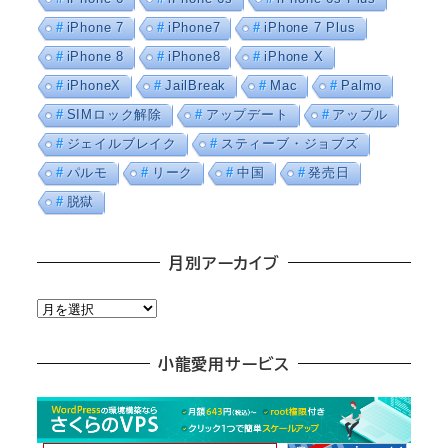
iPhone 7
iPhone7
iPhone 7 Plus
iPhone 8
iPhone8
iPhone X
iPhoneX
JailBreak
Mac
Palmo
SIMロック解除
アップデート
アップル
ジェイルブレイク
スティーブ・ジョブズ
パルモ
リーク
中国
発売日
脱獄
月別アーカイブ
月
別
ア
小龍愛用サービス
ー
カ
イ