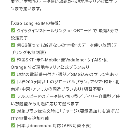
要で、“本物”のデータ使い放題から現地キャリア公式プラ
ンまで揃います。
【Xiao Long eSIMの特徴】
クイックインストールリンク or QRコード で 最短3分で
設定完了
何GB使っても減速なしの“本物”のデータ使い放題（テ
ザリングも無制限）
韓国SKT・米T-Mobile・豪Vodafone・タイAIS・仏
Orange など現地キャリア公式プランあり
現地の電話番号付き・通話／SMS込みのプランもあり
世界200ヶ国以上のグローバルプラン、アジア・欧州・北
南米・中東・アフリカの周遊プランあり（切替不要）
フルスピードのデータ使い切り型／デイリー容量型／使
い放題型から用途に応じて選べます
対象プランは注文時に「チャージ（容量追加）」を選ぶだ
けで容量を追加可能
日本はdocomo/au対応（APN切替不要）