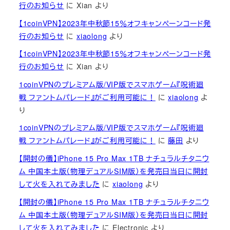
行のお知らせ
に
Xian
より
【1coinVPN】2023年中秋節15％オフキャンペーンコード発
行のお知らせ
に
xiaolong
より
【1coinVPN】2023年中秋節15％オフキャンペーンコード発
行のお知らせ
に
Xian
より
1coinVPNのプレミアム版/VIP版でスマホゲーム『呪術廻
戦 ファントムパレード』がご利用可能に！
に
xiaolong
よ
り
1coinVPNのプレミアム版/VIP版でスマホゲーム『呪術廻
戦 ファントムパレード』がご利用可能に！
に
藤田
より
【開封の儀】iPhone 15 Pro Max 1TB ナチュラルチタニウ
ム 中国本土版（物理デュアルSIM版）を発売日当日に開封
して火を入れてみました
に
xiaolong
より
【開封の儀】iPhone 15 Pro Max 1TB ナチュラルチタニウ
ム 中国本土版（物理デュアルSIM版）を発売日当日に開封
して火を入れてみました
に
Electronic
より