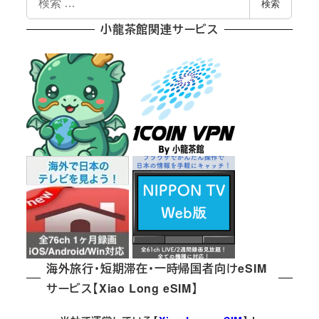
検索
索
ー
小龍茶館関連サービス
ジ
送
り
海外旅行・短期滞在・一時帰国者向けeSIM
サービス【Xiao Long eSIM】