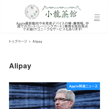
メ
イ
ン
MENU
Apple最新動向や未発表デバイスの噂・裏情報、中
コ
国でのカート（レーシングカート）事情を独自視点
でお届け!ユニークなサービスもあります!
ン
テ
トップページ
Alipay
ン
ツ
へ
Alipay
移
動
Apple関連ニュース