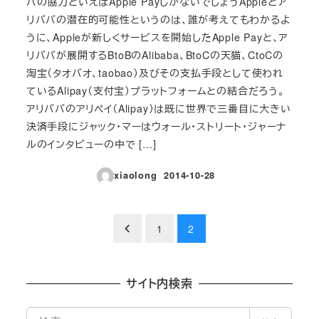
バの協力といえばApple PayしかないでしょうAppleとア
リババの潜在的可能性というのは、誰が考えてもわかるよ
うに、Appleが新しくサービスを開始したApple Payと、ア
リババが展開するBtoBのAlibaba、BtoCの天猫、CtoCの
淘宝（タオバオ、taobao）及びその支払手段として使われ
ているAlipay（支付宝）プラットフォームとの結合だろう。
アリババのアリペイ（Alipay）は既に世界で三番目に大きい
決済手段にジャック・マーはウォール・ストリート・ジャーナ
ルのインタビューの中で […]
xiaolong
2014-10-28
投稿日
投
1
2
稿
の
サイト内検索
ペ
検