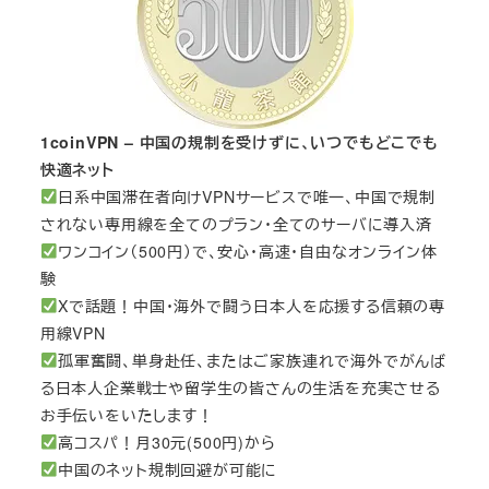
1coinVPN – 中国の規制を受けずに、いつでもどこでも
快適ネット
日系中国滞在者向けVPNサービスで唯一、中国で規制
されない専用線を全てのプラン・全てのサーバに導入済
ワンコイン（500円）で、安心・高速・自由なオンライン体
験
Xで話題！中国・海外で闘う日本人を応援する信頼の専
用線VPN
孤軍奮闘、単身赴任、またはご家族連れで海外でがんば
る日本人企業戦士や留学生の皆さんの生活を充実させる
お手伝いをいたします！
高コスパ！月30元(500円)から
中国のネット規制回避が可能に