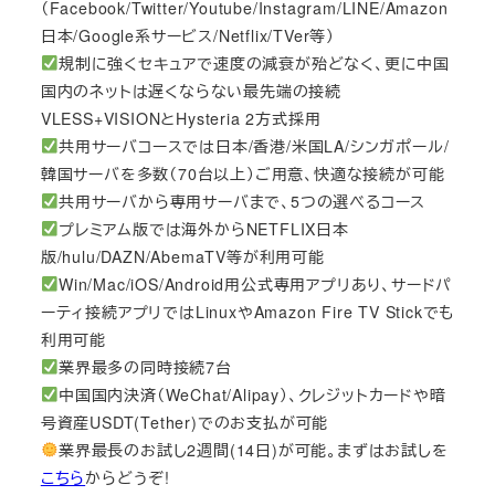
（Facebook/Twitter/Youtube/Instagram/LINE/Amazon
日本/Google系サービス/Netflix/TVer等）
規制に強くセキュアで速度の減衰が殆どなく、更に中国
国内のネットは遅くならない最先端の接続
VLESS+VISIONとHysteria 2方式採用
共用サーバコースでは日本/香港/米国LA/シンガポール/
韓国サーバを多数（70台以上）ご用意、快適な接続が可能
共用サーバから専用サーバまで、5つの選べるコース
プレミアム版では海外からNETFLIX日本
版/hulu/DAZN/AbemaTV等が利用可能
Win/Mac/iOS/Android用公式専用アプリあり、サードパ
ーティ接続アプリではLinuxやAmazon Fire TV Stickでも
利用可能
業界最多の同時接続7台
中国国内決済（WeChat/Alipay）、クレジットカードや暗
号資産USDT(Tether)でのお支払が可能
業界最長のお試し2週間(14日)が可能。まずはお試しを
こちら
からどうぞ!