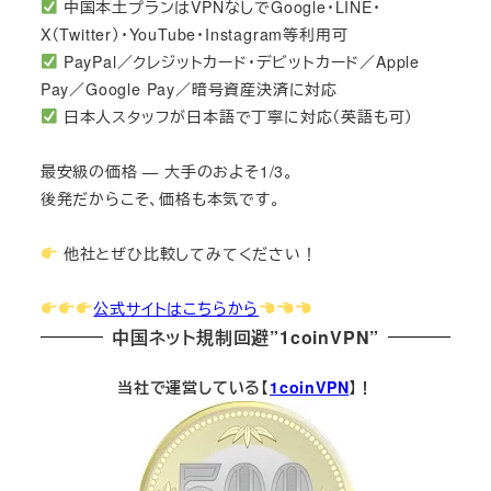
中国本土プランはVPNなしでGoogle・LINE・
X（Twitter）・YouTube・Instagram等利用可
PayPal／クレジットカード・デビットカード／Apple
Pay／Google Pay／暗号資産決済に対応
日本人スタッフが日本語で丁寧に対応（英語も可）
最安級の価格 — 大手のおよそ1/3。
後発だからこそ、価格も本気です。
他社とぜひ比較してみてください！
公式サイトはこちらから
中国ネット規制回避”1coinVPN”
当社で運営している【
1coinVPN
】！