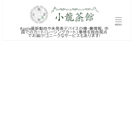
メ
イ
ン
MENU
Apple最新動向や未発表デバイスの噂・裏情報、中
コ
国でのカート（レーシングカート）事情を独自視点
でお届け!ユニークなサービスもあります!
ン
テ
ン
ツ
へ
移
動