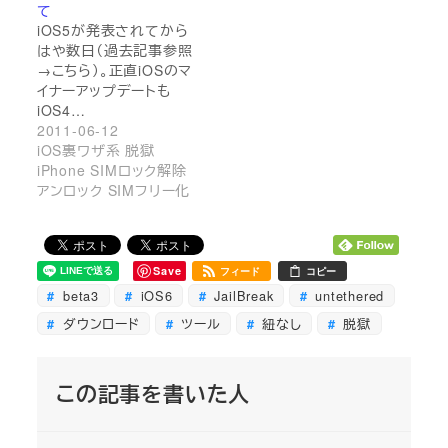
て
iOS5が発表されてから
はや数日（過去記事参照
→こちら）。正直iOSのマ
イナーアップデートも
iOS4…
2011-06-12
iOS裏ワザ系 脱獄
iPhone SIMロック解除
アンロック SIMフリー化
Save
フィード
コピー
beta3
iOS6
JailBreak
untethered
ダウンロード
ツール
紐なし
脱獄
この記事を書いた人