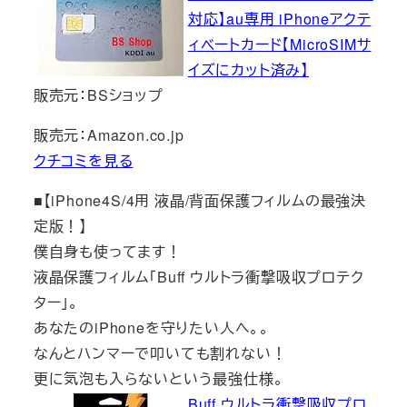
対応】au専用 iPhoneアクテ
ィベートカード【MicroSIMサ
イズにカット済み】
販売元：BSショップ
販売元：Amazon.co.jp
クチコミを見る
■【iPhone4S/4用 液晶/背面保護フィルムの最強決
定版！】
僕自身も使ってます！
液晶保護フィルム「Buff ウルトラ衝撃吸収プロテク
ター」。
あなたのiPhoneを守りたい人へ。。
なんとハンマーで叩いても割れない！
更に気泡も入らないという最強仕様。
Buff ウルトラ衝撃吸収プロ