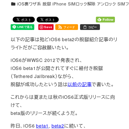
カテゴリー
iOS裏ワザ系 脱獄 iPhone SIMロック解除 アンロック SIM
Save
フィード
コピー
以下の記事は殆どiOS6 beta2の脱獄紹介記事のリ
ライトだがご容赦願いたい。
iOS6がWWSC 2012で発表され、
iOS6 beta1が公開されてすぐに紐付き脱獄
（Tethered Jailbreak）ながら、
脱獄が成功したという話は
以前の記事
で書いた。
これからは夏または秋のiOS6正式版リリースに向
けて、
beta版のリリースが続くようだ。
昨日、iOS6
beta1
,
beta2
に続いて、