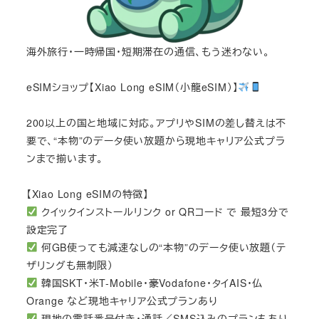
海外旅行・一時帰国・短期滞在の通信、もう迷わない。
eSIMショップ【Xiao Long eSIM（小龍eSIM）】
200以上の国と地域に対応。アプリやSIMの差し替えは不
要で、“本物”のデータ使い放題から現地キャリア公式プラ
ンまで揃います。
【Xiao Long eSIMの特徴】
クイックインストールリンク or QRコード で 最短3分で
設定完了
何GB使っても減速なしの“本物”のデータ使い放題（テ
ザリングも無制限）
韓国SKT・米T-Mobile・豪Vodafone・タイAIS・仏
Orange など現地キャリア公式プランあり
現地の電話番号付き・通話／SMS込みのプランもあり