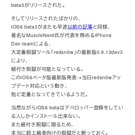
beta3がリリースされた。
そしてリリースされたばかりの、
iOS6 beta3がまたも早速
以前の記事
と同様、
著名なMuscleNerd氏が代表を務めるiPhone
Dev-teamによる、
大定番脱獄ツール「redsn0w」の最新版0.9.13dev3
により、
紐付き脱獄が可能となっている。
このiOS6ベータ版最新版発表→当日redsn0wアッ
プデート対応という動き、
殆ど定番となってきているようだ。
当然ながらiOS6 betaはデベロッパー登録をしてい
る人しかインストール出来ない。
また紐付き脱獄に限るため、
本当に超上級者向けの脱獄だと断っておく。