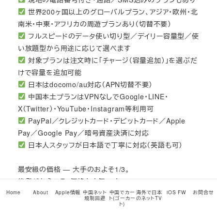
世界200ヶ国以上のグローバルプラン、アジア・欧州・北
南米・中東・アフリカの周遊プランあり（切替不要）
フルスピードのデータ使い切り型／デイリー容量型／使
い放題型から用途に応じて選べます
対象プランは注文時に「チャージ（容量追加）」を選ぶだ
けで容量を追加可能
日本はdocomo/au対応（APN切替不要）
中国本土プランはVPNなしでGoogle・LINE・
X（Twitter）・YouTube・Instagram等利用可
PayPal／クレジットカード・デビットカード／Apple
Pay／Google Pay／暗号資産決済に対応
日本人スタッフが日本語で丁寧に対応（英語も可）
最安級の価格 — 大手のおよそ1/3。
後発だからこそ、価格も本気です。
Home
About
Apple情報
中国ネット
中国でカー
海外で日本
iOS FW
お問合せ
規制回避
ト(ゴーカー
のネットTV
ト)
他社とぜひ比較してみてください！