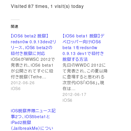
Visited 87 times, 1 visit(s) today
関連
【iOS6 beta2 脱獄】
【iOS6 beta1 脱獄】デ
redsn0w 0.9.13dev2リ
ベロッパー向けiOS6
リース、iOS6 beta2の
beta 1をredsn0w
紐付き脱獄に対応
0.9.13 dev1で紐付き
iOS6がWWSC 2012で
脱獄する方法
発表され、iOS6 beta1
先日のWWDC 2012に
が公開されてすぐに紐
て発表され、この夏以降
付き脱獄（Tethe…
に登場すると思われる
2012-06-26
次世代iOS「iOS6」。現
iOS6
在は…
2012-06-17
iOS6
iOS脱獄界隈ニュース記
事2つ、iOS5beta1と
iPad2脱獄
（JailbreakMe）につい