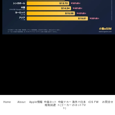
メ
イ
ン
コ
ン
テ
ン
ツ
へ
移
動
Home
About
Apple情報
中国ネット
中国でカー
海外で日本
iOS FW
お問合せ
規制回避
ト(ゴーカー
のネットTV
ト)