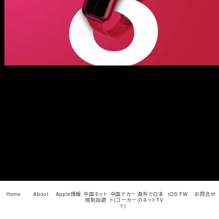
メ
イ
ン
コ
ン
テ
ン
ツ
へ
移
動
Home
About
Apple情報
中国ネット
中国でカー
海外で日本
iOS FW
お問合せ
規制回避
ト(ゴーカー
のネットTV
ト)