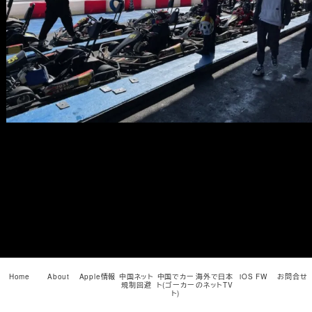
メ
イ
ン
コ
ン
テ
ン
ツ
へ
移
動
Home
About
Apple情報
中国ネット
中国でカー
海外で日本
iOS FW
お問合せ
規制回避
ト(ゴーカー
のネットTV
ト)