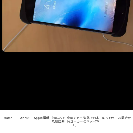
メ
イ
ン
コ
ン
テ
ン
ツ
へ
移
動
Home
About
Apple情報
中国ネット
中国でカー
海外で日本
iOS FW
お問合せ
規制回避
ト(ゴーカー
のネットTV
ト)