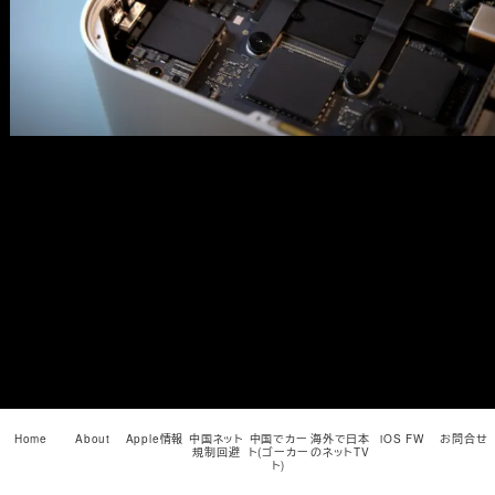
メ
イ
ン
コ
ン
テ
ン
ツ
へ
移
動
Home
About
Apple情報
中国ネット
中国でカー
海外で日本
iOS FW
お問合せ
規制回避
ト(ゴーカー
のネットTV
ト)