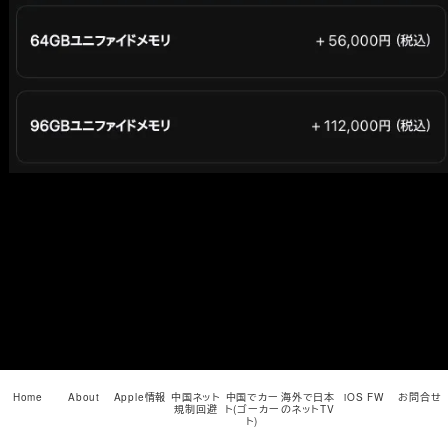
メ
イ
ン
コ
ン
テ
ン
ツ
へ
移
動
Home
About
Apple情報
中国ネット
中国でカー
海外で日本
iOS FW
お問合せ
規制回避
ト(ゴーカー
のネットTV
ト)