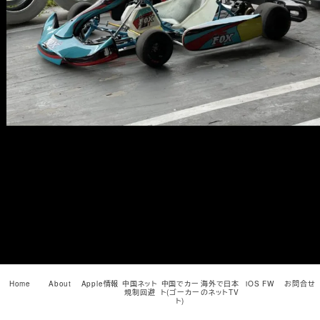
メ
イ
ン
コ
ン
テ
ン
ツ
へ
移
動
Home
About
Apple情報
中国ネット
中国でカー
海外で日本
iOS FW
お問合せ
規制回避
ト(ゴーカー
のネットTV
ト)