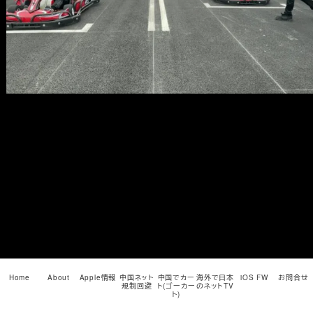
メ
イ
ン
コ
ン
テ
ン
ツ
へ
移
動
Home
About
Apple情報
中国ネット
中国でカー
海外で日本
iOS FW
お問合せ
規制回避
ト(ゴーカー
のネットTV
ト)