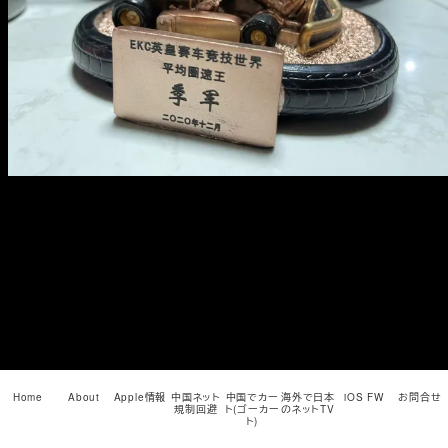
メ
イ
ン
コ
ン
テ
ン
ツ
へ
移
動
Home
About
Apple情報
中国ネット
中国でカー
海外で日本
iOS FW
お問合せ
規制回避
ト(ゴーカー
のネットTV
ト)