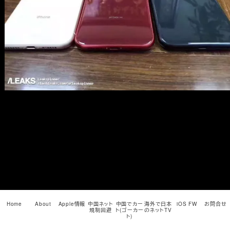
メ
イ
ン
コ
ン
テ
ン
ツ
へ
移
動
Home
About
Apple情報
中国ネット
中国でカー
海外で日本
iOS FW
お問合せ
規制回避
ト(ゴーカー
のネットTV
ト)