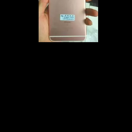
メ
イ
ン
コ
ン
テ
ン
ツ
へ
移
動