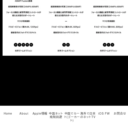
メ
イ
ン
コ
ン
テ
ン
ツ
へ
移
動
Home
About
Apple情報
中国ネット
中国でカー
海外で日本
iOS FW
お問合せ
規制回避
ト(ゴーカー
のネットTV
ト)