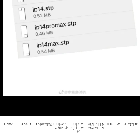
メ
イ
ン
コ
ン
テ
ン
ツ
へ
移
動
Home
About
Apple情報
中国ネット
中国でカー
海外で日本
iOS FW
お問合せ
規制回避
ト(ゴーカー
のネットTV
ト)