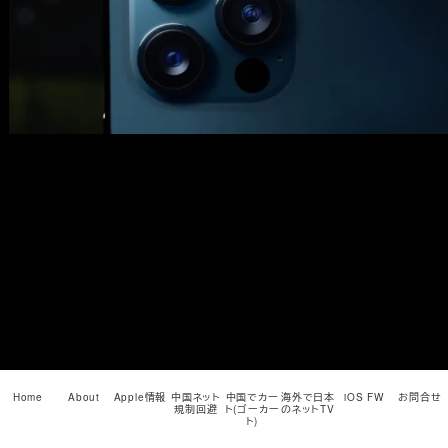
メ
イ
ン
コ
ン
テ
ン
ツ
へ
移
動
Home
About
Apple情報
中国ネット
中国でカー
海外で日本
iOS FW
お問合せ
規制回避
ト(ゴーカー
のネットTV
ト)