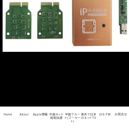
メ
イ
ン
コ
ン
テ
ン
ツ
へ
移
動
Home
About
Apple情報
中国ネット
中国でカー
海外で日本
iOS FW
お問合せ
規制回避
ト(ゴーカー
のネットTV
ト)