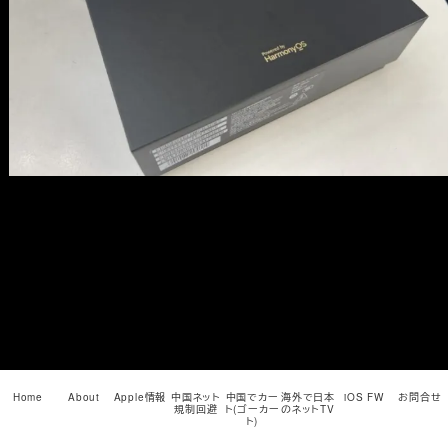
メ
イ
ン
コ
ン
テ
ン
ツ
へ
移
動
Home
About
Apple情報
中国ネット
中国でカー
海外で日本
iOS FW
お問合せ
規制回避
ト(ゴーカー
のネットTV
ト)