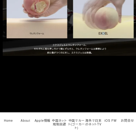
メ
イ
ン
コ
ン
テ
ン
ツ
へ
移
動
Home
About
Apple情報
中国ネット
中国でカー
海外で日本
iOS FW
お問合せ
規制回避
ト(ゴーカー
のネットTV
ト)