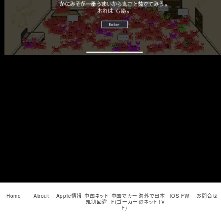
メ
イ
ン
コ
ン
テ
ン
ツ
へ
移
動
Home
About
Apple情報
中国ネット
中国でカー
海外で日本
iOS FW
お問合せ
規制回避
ト(ゴーカー
のネットTV
ト)