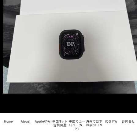
メ
イ
ン
コ
ン
テ
ン
ツ
へ
移
動
Home
About
Apple情報
中国ネット
中国でカー
海外で日本
iOS FW
お問合せ
規制回避
ト(ゴーカー
のネットTV
ト)