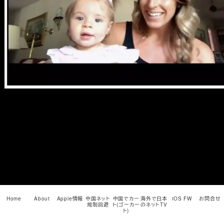
メ
イ
ン
コ
ン
テ
ン
ツ
へ
移
動
Home
About
Apple情報
中国ネット
中国でカー
海外で日本
iOS FW
お問合せ
規制回避
ト(ゴーカー
のネットTV
ト)