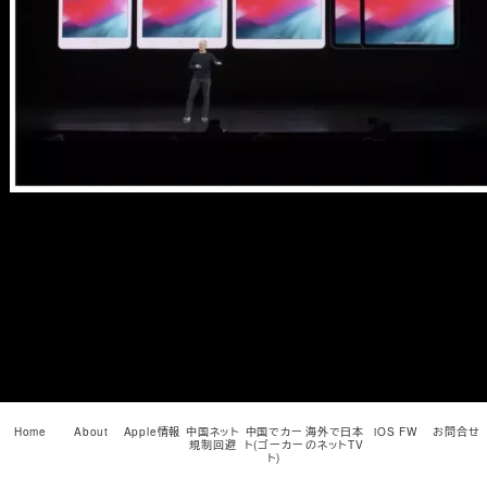
メ
イ
ン
コ
ン
テ
ン
ツ
へ
移
動
Home
About
Apple情報
中国ネット
中国でカー
海外で日本
iOS FW
お問合せ
規制回避
ト(ゴーカー
のネットTV
ト)