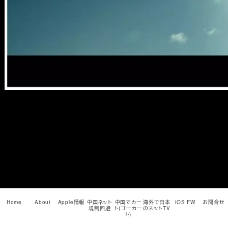
メ
イ
ン
コ
ン
テ
ン
ツ
へ
移
動
Home
About
Apple情報
中国ネット
中国でカー
海外で日本
iOS FW
お問合せ
規制回避
ト(ゴーカー
のネットTV
ト)