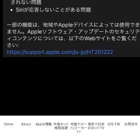
メ
イ
ン
コ
ン
テ
ン
ツ
へ
移
動
Home
About
Apple情報
中国ネット
中国でカー
海外で日本
iOS FW
お問合せ
規制回避
ト(ゴーカー
のネットTV
ト)