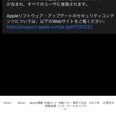
メ
イ
ン
コ
ン
テ
ン
ツ
へ
移
動
Home
About
Apple情報
中国ネット
中国でカー
海外で日本
iOS FW
お問合せ
規制回避
ト(ゴーカー
のネットTV
ト)