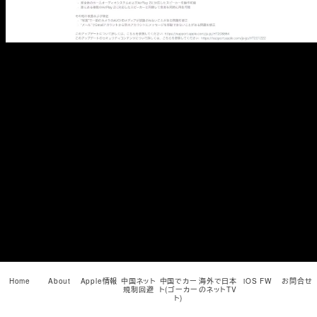
メ
イ
ン
コ
ン
テ
ン
ツ
へ
移
動
Home
About
Apple情報
中国ネット
中国でカー
海外で日本
iOS FW
お問合せ
規制回避
ト(ゴーカー
のネットTV
ト)