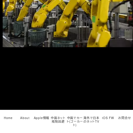
メ
イ
ン
コ
ン
テ
ン
ツ
へ
移
動
Home
About
Apple情報
中国ネット
中国でカー
海外で日本
iOS FW
お問合せ
規制回避
ト(ゴーカー
のネットTV
ト)