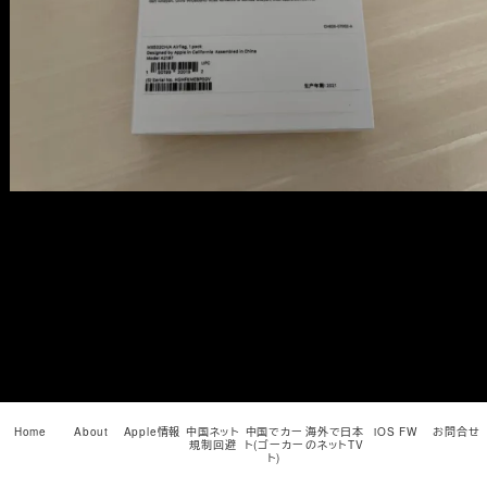
メ
イ
ン
コ
ン
テ
ン
ツ
へ
移
動
Home
About
Apple情報
中国ネット
中国でカー
海外で日本
iOS FW
お問合せ
規制回避
ト(ゴーカー
のネットTV
ト)