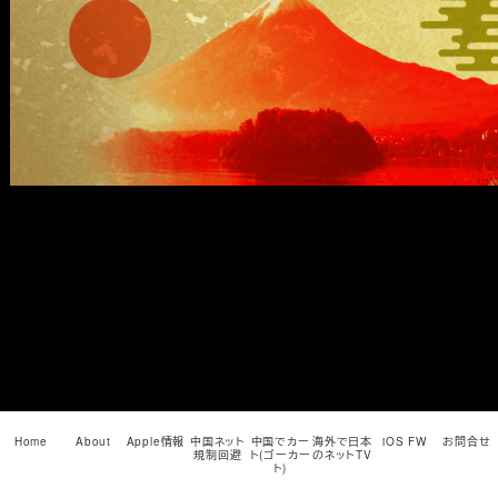
メ
イ
ン
コ
ン
テ
ン
ツ
へ
移
動
Home
About
Apple情報
中国ネット
中国でカー
海外で日本
iOS FW
お問合せ
規制回避
ト(ゴーカー
のネットTV
ト)