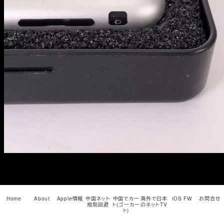
メ
イ
ン
コ
ン
テ
ン
ツ
へ
移
動
Home
About
Apple情報
中国ネット
中国でカー
海外で日本
iOS FW
お問合せ
規制回避
ト(ゴーカー
のネットTV
ト)